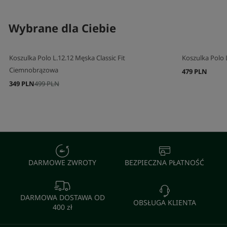
Wybrane dla Ciebie
Koszulka Polo L.12.12 Męska Classic Fit
Koszulka Polo L
Ciemnobrązowa
479 PLN
349 PLN
499 PLN
DARMOWE ZWROTY
BEZPIECZNA PŁATNOŚĆ
DARMOWA DOSTAWA OD
OBSŁUGA KLIENTA
400 zł