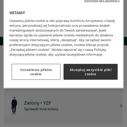
Kontynuuj bez akceptacji
WITAMY
Używamy plików cookie w celu poprawy komfortu korzystania z naszej
witryny, personalizacji jej funkcjonalności oraz prowadzenia działań
marketingowych dostosowanych do Twoich zainteresowań. Jeżeli
wyrażasz zgodę na używanie plików cookies niezbędnych do działania
naszej strony internetowej, kliknij „Akceptuję”. Aby zarządzać swoimi
SKOMPLETUJ STYLIZACJĘ
preferencjami dotyczącymi plików cookies, możesz kliknąć przycisk
„Zarządzaj plikami cookies”. Możesz zapoznać się z naszą Polityką
dotyczącą plików cookies, aby uzyskać szczegółowe informacje.
Lacoste
/
Mężczyzna
/
Odzież
/
Koszulki Polo
/
Koszulka Polo L.12.12 Classic Fit
Koszulka Polo L.12.12 Classic Fit
349 zł
Ustawienia plików
Akceptuj wszystkie pliki
cookie
cookie
NAJNIŻSZA CENA Z 30 DNI:
349 zł
CENA REGULARNA:
499 zł
-
30
%
Zielony
• YZP
Sprawdź inne kolory