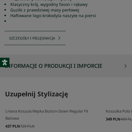
Klasyczny krój, wygodny fason i rękawy
Guziki z prawdziwej masy perłowej
Haftowane logo krokodyla naszyte na piersi
SZCZEGÓŁY I PIELĘGNACJA
INFORMACJE O PRODUKCJI I IMPORCIE
Uzupełnij Stylizację
Lniana Koszula Męska Button-Down Regular Fit
Koszulka Polo L
Beżowa
349 PLN
499 P
437 PLN
729 PLN