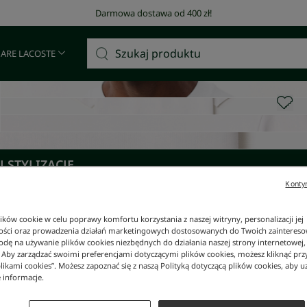
Darmowa dostawa od 400 zł!
 ARE LACOSTE
 STYLIZACJĘ
Kontyn
ków cookie w celu poprawy komfortu korzystania z naszej witryny, personalizacji jej
ości oraz prowadzenia działań marketingowych dostosowanych do Twoich zainteresow
dę na używanie plików cookies niezbędnych do działania naszej strony internetowej, k
. Aby zarządzać swoimi preferencjami dotyczącymi plików cookies, możesz kliknąć prz
likami cookies”. Możesz zapoznać się z naszą Polityką dotyczącą plików cookies, aby u
 informacje.