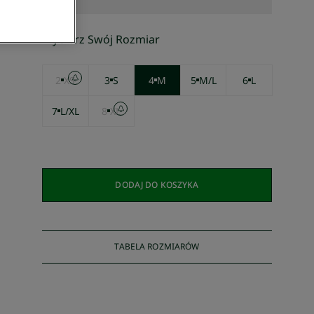
Wybierz Swój Rozmiar
2
XS
3
S
4
M
5
M/L
6
L
7
L/XL
8
XL
DODAJ DO KOSZYKA
TABELA ROZMIARÓW