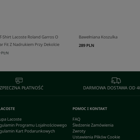
J SWÓJ ZESTAW
SKOMPLETUJ SWÓJ ZESTAW
 T-Shirt Lacoste Roland Garros O
Bawełniana Koszulka
ar Fit Z Nadrukiem Przy Dekolcie
289 PLN
 PLN
ZPIECZNA PŁATNOŚĆ
DARMOWA DOSTAWA OD 40
LACOSTE
POMOC I KONTAKT
upa Lacoste
FAQ
gulamin Programu Lojalnościowego
Śledzenie Zamówienia
gulamin Kart Podarunkowych
Zwroty
Ustawienia Plików Cookie