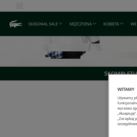
SEASONAL SALE
MĘŻCZYZNA
KOBIETA
WE
SKOMPLETUJ
WITAMY
Używamy pli
funkcjonaln
wyrażasz zgo
„Akceptuję”
„Zarządzaj p
szczegółowe