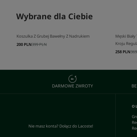
SKOMPLETUJ SWÓJ ZESTAW
Wybrane dla Ciebie
SKOMPLETU
Koszulka Z Grubej Bawełny Z Nadrukiem
Męski Biały
Kroju Regul
200 PLN
399 PLN
258 PLN
369
DARMOWE ZWROTY
BE
O 
Gr
Re
Nie masz konta? Dołącz do Lacoste!
Re