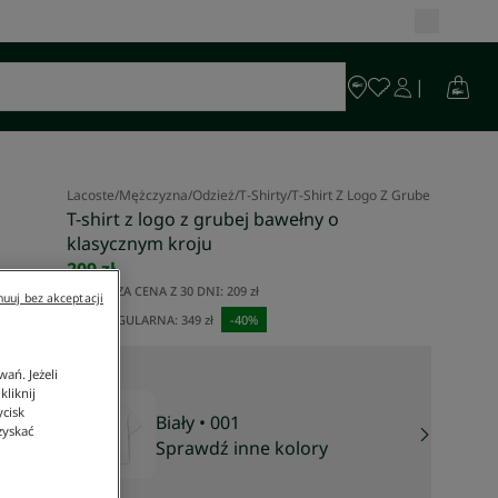
Lacoste
/
Mężczyzna
/
Odzież
/
T-Shirty
/
T-Shirt Z Logo Z Grubej Bawełny 
T-shirt z logo z grubej bawełny o
klasycznym kroju
209 zł
NAJNIŻSZA CENA Z 30 DNI:
209 zł
uuj bez akceptacji
CENA REGULARNA:
349 zł
-
40
%
ań. Jeżeli
liknij
ycisk
Biały
• 001
zyskać
Sprawdź inne kolory