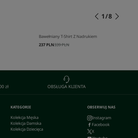
SKOMPLETUJ SWÓJ ZESTAW
1
/
8
Bawełniany T-Shirt Z Nadrukiem
237 PLN
339 PLN
0 zł
OBSŁUGA KLIENTA
KATEGORIE
OBSERWUJ NAS
Kolekcja Męska
Instagram
Kolekcja Damska
Facebook
Kolekcja Dziecięca
X