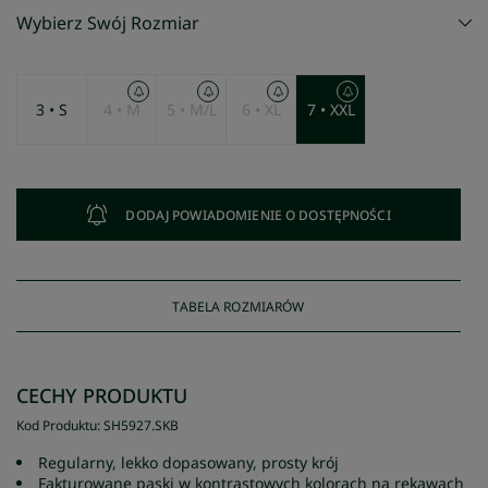
Wybierz Swój Rozmiar
3 • S
4 • M
5 • M/L
6 • XL
7 • XXL
DODAJ POWIADOMIENIE O DOSTĘPNOŚCI
TABELA ROZMIARÓW
CECHY PRODUKTU
Kod Produktu
:
SH5927
.
SKB
Regularny, lekko dopasowany, prosty krój
Fakturowane paski w kontrastowych kolorach na rękawach