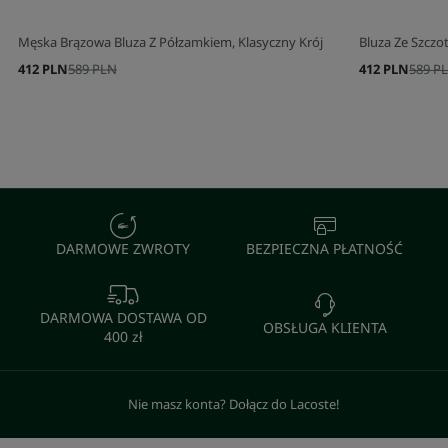
Męska Brązowa Bluza Z Półzamkiem, Klasyczny Krój
Bluza Ze Szcz
412 PLN
589 PLN
412 PLN
589 P
DARMOWE ZWROTY
BEZPIECZNA PŁATNOŚĆ
DARMOWA DOSTAWA OD
OBSŁUGA KLIENTA
400 zł
Nie masz konta? Dołącz do Lacoste!