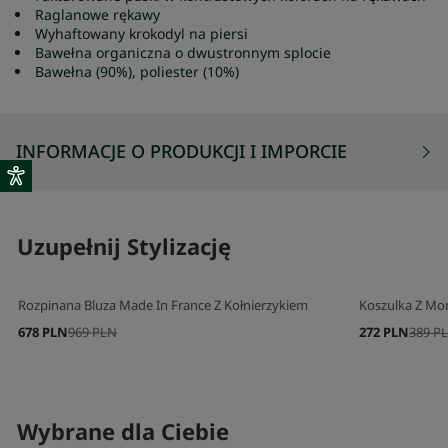
Raglanowe rękawy
Wyhaftowany krokodyl na piersi
Bawełna organiczna o dwustronnym splocie
Bawełna (90%), poliester (10%)
INFORMACJE O PRODUKCJI I IMPORCIE
Uzupełnij Stylizację
Rozpinana Bluza Made In France Z Kołnierzykiem
Koszulka Z Mo
678 PLN
969 PLN
272 PLN
389 P
Wybrane dla Ciebie