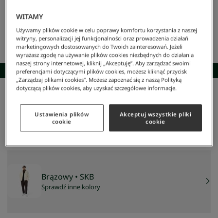
WITAMY
Używamy plików cookie w celu poprawy komfortu korzystania z naszej
witryny, personalizacji jej funkcjonalności oraz prowadzenia działań
marketingowych dostosowanych do Twoich zainteresowań. Jeżeli
wyrażasz zgodę na używanie plików cookies niezbędnych do działania
naszej strony internetowej, kliknij „Akceptuję”. Aby zarządzać swoimi
SKOMPLETUJ STYLIZACJĘ
preferencjami dotyczącymi plików cookies, możesz kliknąć przycisk
„Zarządzaj plikami cookies”. Możesz zapoznać się z naszą Polityką
dotyczącą plików cookies, aby uzyskać szczegółowe informacje.
Lacoste
/
Mężczyzna
/
Odzież
/
Bluzy
/
Rozpinana Bluza Made In France Z Kołnierzykiem
Rozpinana bluza Made in France z kołnierzykiem
Ustawienia plików
Akceptuj wszystkie pliki
678 zł
cookie
cookie
NAJNIŻSZA CENA Z 30 DNI:
678 zł
CENA REGULARNA:
969 zł
-
30
%
Brązowy
• SKB
Sprawdź inne kolory