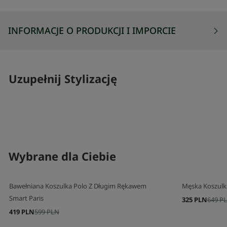
INFORMACJE O PRODUKCJI I IMPORCIE
Uzupełnij Stylizację
SKOMPLETUJ SWÓJ ZESTAW
SKOMPLETUJ 
Wybrane dla Ciebie
Bawełniana Koszulka Polo Z Długim Rękawem
Męska Koszulk
Smart Paris
325 PLN
649 P
419 PLN
599 PLN