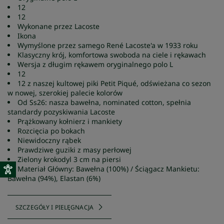
12
12
Wykonane przez Lacoste
Ikona
Wymyślone przez samego René Lacoste'a w 1933 roku
Klasyczny krój, komfortowa swoboda na ciele i rękawach
Wersja z długim rękawem oryginalnego polo L
12
12 z naszej kultowej piki Petit Piqué, odświeżana co sezon
w nowej, szerokiej palecie kolorów
Od Ss26: nasza bawełna, nominated cotton, spełnia
standardy pozyskiwania Lacoste
Prążkowany kołnierz i mankiety
Rozcięcia po bokach
Niewidoczny rąbek
Prawdziwe guziki z masy perłowej
Zielony krokodyl 3 cm na piersi
Materiał Główny: Bawełna (100%) / Ściągacz Mankietu:
Bawełna (94%), Elastan (6%)
SZCZEGÓŁY I PIELĘGNACJA