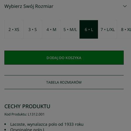
Wybierz Swój Rozmiar
2 • XS
3 • S
4 • M
5 • M/L
6 • L
7 • L/XL
8 • X
DODAJ DO KOSZYKA
TABELA ROZMIARÓW
CECHY PRODUKTU
Kod Produktu
:
L1312
.
001
Lacoste, wynalazca polo od 1933 roku
Oryginalne polo L