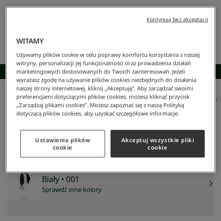
Kontynuuj bez akceptacji
WITAMY
Używamy plików cookie w celu poprawy komfortu korzystania z naszej
witryny, personalizacji jej funkcjonalności oraz prowadzenia działań
SKOMPLETUJ STYLIZACJĘ
marketingowych dostosowanych do Twoich zainteresowań. Jeżeli
wyrażasz zgodę na używanie plików cookies niezbędnych do działania
naszej strony internetowej, kliknij „Akceptuję”. Aby zarządzać swoimi
preferencjami dotyczącymi plików cookies, możesz kliknąć przycisk
Lacoste
/
Mężczyzna
/
Odzież
/
Koszulki Polo
/
Koszulka Polo Z Długim Rękawem Classic Fit 
„Zarządzaj plikami cookies”. Możesz zapoznać się z naszą Polityką
Koszulka polo z długim rękawem Classic Fit L.12.12
dotyczącą plików cookies, aby uzyskać szczegółowe informacje.
398 zł
NAJNIŻSZA CENA Z 30 DNI:
398 zł
CENA REGULARNA:
569 zł
-
30
%
Ustawienia plików
Akceptuj wszystkie pliki
cookie
cookie
Biały
• 001
Sprawdź inne kolory