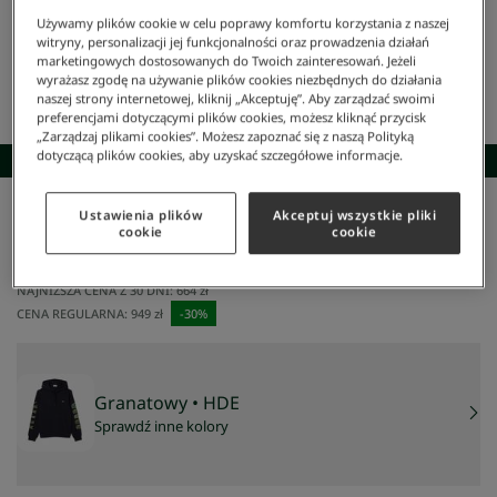
Używamy plików cookie w celu poprawy komfortu korzystania z naszej
witryny, personalizacji jej funkcjonalności oraz prowadzenia działań
marketingowych dostosowanych do Twoich zainteresowań. Jeżeli
wyrażasz zgodę na używanie plików cookies niezbędnych do działania
naszej strony internetowej, kliknij „Akceptuję”. Aby zarządzać swoimi
preferencjami dotyczącymi plików cookies, możesz kliknąć przycisk
„Zarządzaj plikami cookies”. Możesz zapoznać się z naszą Polityką
dotyczącą plików cookies, aby uzyskać szczegółowe informacje.
SKOMPLETUJ STYLIZACJĘ
Ustawienia plików
Akceptuj wszystkie pliki
Lacoste
/
Mężczyzna
/
Odzież
/
Bluzy
/
Kontrastowa Bluza Z Kapturem Z Krokodylem
cookie
cookie
Kontrastowa bluza z kapturem z krokodylem
664 zł
NAJNIŻSZA CENA Z 30 DNI:
664 zł
CENA REGULARNA:
949 zł
-
30
%
Granatowy
• HDE
Sprawdź inne kolory