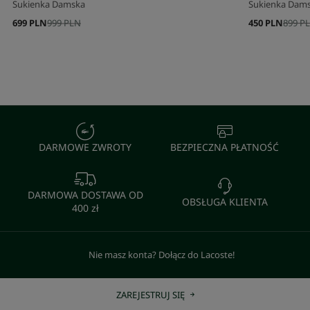
Sukienka Damska
Sukienka Dam
699 PLN
999 PLN
450 PLN
899 P
DARMOWE ZWROTY
BEZPIECZNA PŁATNOŚĆ
DARMOWA DOSTAWA OD
OBSŁUGA KLIENTA
400 zł
Nie masz konta? Dołącz do Lacoste!
ZAREJESTRUJ SIĘ