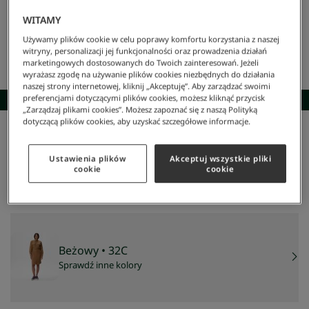
WITAMY
Używamy plików cookie w celu poprawy komfortu korzystania z naszej
witryny, personalizacji jej funkcjonalności oraz prowadzenia działań
marketingowych dostosowanych do Twoich zainteresowań. Jeżeli
wyrażasz zgodę na używanie plików cookies niezbędnych do działania
naszej strony internetowej, kliknij „Akceptuję”. Aby zarządzać swoimi
preferencjami dotyczącymi plików cookies, możesz kliknąć przycisk
SKOMPLETUJ STYLIZACJĘ
„Zarządzaj plikami cookies”. Możesz zapoznać się z naszą Polityką
dotyczącą plików cookies, aby uzyskać szczegółowe informacje.
Lacoste
/
Kobieta
/
Odzież
/
Sukienki
/
Sukienka Damska
Sukienka damska
Ustawienia plików
Akceptuj wszystkie pliki
450 zł
cookie
cookie
NAJNIŻSZA CENA Z 30 DNI:
539 zł
-
17
%
CENA REGULARNA:
899 zł
-
50
%
Beżowy
• 32C
Sprawdź inne kolory