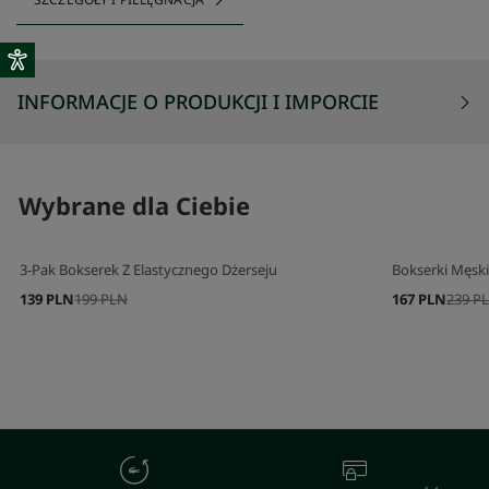
INFORMACJE O PRODUKCJI I IMPORCIE
Wybrane dla Ciebie
3-Pak Bokserek Z Elastycznego Dżerseju
Bokserki Męsk
139 PLN
199 PLN
167 PLN
239 P