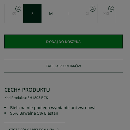
XS
S
M
L
XL
XXL
DODAJ DO KOSZYKA
TABELA ROZMIARÓW
CECHY PRODUKTU
Kod Produktu
:
5H1803
.
BCK
Bielizna nie podlega wymianie ani zwrotowi.
95% Bawełna 5% Elastan
SZCZEGÓŁY I PIELĘGNACJA