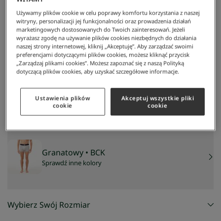
Używamy plików cookie w celu poprawy komfortu korzystania z naszej
witryny, personalizacji jej funkcjonalności oraz prowadzenia działań
marketingowych dostosowanych do Twoich zainteresowań. Jeżeli
wyrażasz zgodę na używanie plików cookies niezbędnych do działania
naszej strony internetowej, kliknij „Akceptuję”. Aby zarządzać swoimi
preferencjami dotyczącymi plików cookies, możesz kliknąć przycisk
„Zarządzaj plikami cookies”. Możesz zapoznać się z naszą Polityką
dotyczącą plików cookies, aby uzyskać szczegółowe informacje.
Lacoste
/
Mężczyzna
/
Odzież
/
Bielizna
/
Bokserki Męskie
Bokserki męskie
188 zł
Ustawienia plików
Akceptuj wszystkie pliki
NAJNIŻSZA CENA Z 30 DNI:
188,30 zł
cookie
cookie
CENA REGULARNA:
269 zł
-
30
%
Granatowy
• BCK
Sprawdź inne kolory
Wybierz Swój Rozmiar