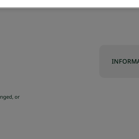
INFORMA
nged, or