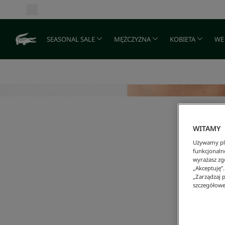
SEASONAL SALE
MĘŻCZYZNA
KOBIETA
WE
WITAMY
Używamy pli
funkcjonaln
wyrażasz zgo
„Akceptuję”
„Zarządzaj p
szczegółowe