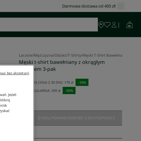
Lacoste
/
Mężczyzna
/
Odzież
/
T-Shirty
/
Męski T-Shirt Bawełniany Z Okrą
Męski t-shirt bawełniany z okrągłym
dekoltem 3-pak
uuj bez akceptacji
150 zł
NAJNIŻSZA CENA Z 30 DNI:
179 zł
-
16
%
CENA REGULARNA:
299 zł
-
50
%
ań. Jeżeli
liknij
ycisk
zyskać
DODAJ POWIADOMIENIE O DOSTĘPNOŚCI