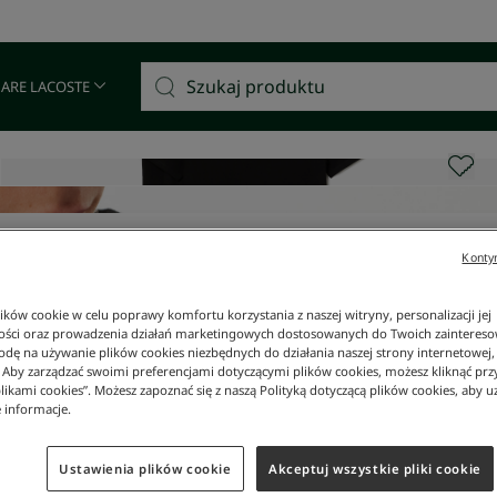
Darmowa dostawa od 400 zł!
 ARE LACOSTE
Kontyn
ków cookie w celu poprawy komfortu korzystania z naszej witryny, personalizacji jej
ości oraz prowadzenia działań marketingowych dostosowanych do Twoich zainteresow
dę na używanie plików cookies niezbędnych do działania naszej strony internetowej, k
. Aby zarządzać swoimi preferencjami dotyczącymi plików cookies, możesz kliknąć prz
likami cookies”. Możesz zapoznać się z naszą Polityką dotyczącą plików cookies, aby u
 informacje.
Ustawienia plików cookie
Akceptuj wszystkie pliki cookie