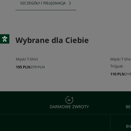
SZCZEGÓŁY I PIELĘGNACJA
Wybrane dla Ciebie
Męski T-Shirt
Męski T-Shir
Trójpak
195 PLN
279 PLN
110 PLN
219
DARMOWE ZWROTY
BE
O 