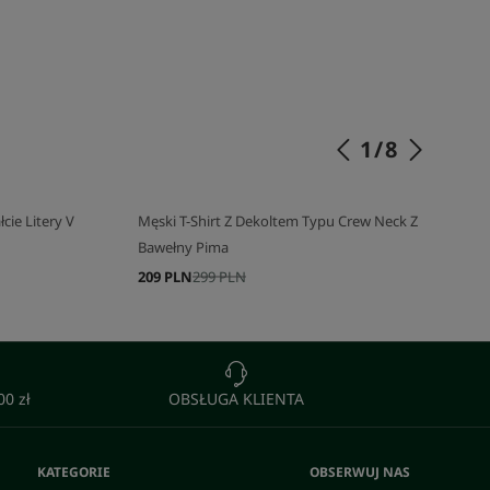
1
/
8
cie Litery V
Męski T-Shirt Z Dekoltem Typu Crew Neck Z
Bawełny Pima
209 PLN
299 PLN
0 zł
OBSŁUGA KLIENTA
KATEGORIE
OBSERWUJ NAS