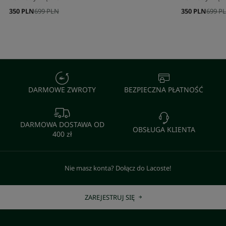
350 PLN
699 PLN
350 PLN
699 P
DARMOWE ZWROTY
BEZPIECZNA PŁATNOŚĆ
DARMOWA DOSTAWA OD
OBSŁUGA KLIENTA
400 zł
Nie masz konta? Dołącz do Lacoste!
ZAREJESTRUJ SIĘ