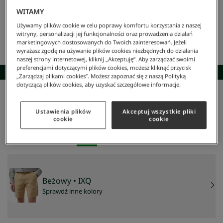
WITAMY
Używamy plików cookie w celu poprawy komfortu korzystania z naszej
witryny, personalizacji jej funkcjonalności oraz prowadzenia działań
marketingowych dostosowanych do Twoich zainteresowań. Jeżeli
wyrażasz zgodę na używanie plików cookies niezbędnych do działania
naszej strony internetowej, kliknij „Akceptuję”. Aby zarządzać swoimi
preferencjami dotyczącymi plików cookies, możesz kliknąć przycisk
SKOMPLETUJ STYLIZACJĘ
„Zarządzaj plikami cookies”. Możesz zapoznać się z naszą Polityką
dotyczącą plików cookies, aby uzyskać szczegółowe informacje.
Lacoste
/
Mężczyzna
/
Odzież
/
Szorty I Bermudy
/
Bermudy Męskie
Bermudy męskie
Ustawienia plików
Akceptuj wszystkie pliki
cookie
cookie
350 zł
NAJNIŻSZA CENA Z 30 DNI:
489 zł
-
28
%
CENA REGULARNA:
699 zł
-
50
%
Beżowy
• IXQ
Sprawdź inne kolory