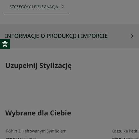
SZCZEGÓŁY I PIELĘGNACJA
INFORMACJE O PRODUKCJI I IMPORCIE
Uzupełnij Stylizację
SKOMPLETUJ SWÓJ ZESTAW
SKOMPLETUJ 
Wybrane dla Ciebie
T-Shirt Z Haftowanym Symbolem
Koszulka Peti