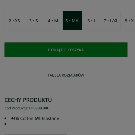
2 • XS
3 • S
4 • M
5 • M/L
6 • L
7 • L/XL
8 • X
DODAJ DO KOSZYKA
TABELA ROZMIARÓW
CECHY PRODUKTU
Kod Produktu
:
TH0998
.
98L
94% Cotton 6% Elastane