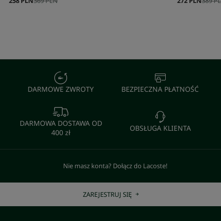
258 PLN
369 PLN
272 PLN
389 P
DARMOWE ZWROTY
BEZPIECZNA PŁATNOŚĆ
DARMOWA DOSTAWA OD
OBSŁUGA KLIENTA
400 zł
Nie masz konta? Dołącz do Lacoste!
ZAREJESTRUJ SIĘ