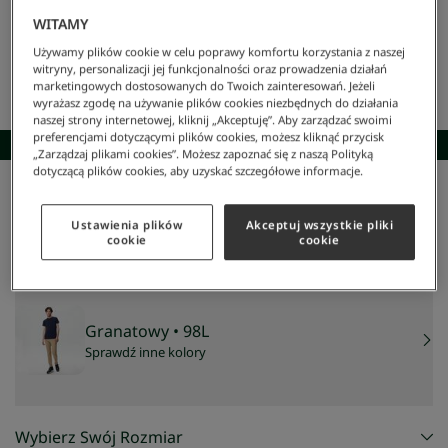
WITAMY
Używamy plików cookie w celu poprawy komfortu korzystania z naszej
witryny, personalizacji jej funkcjonalności oraz prowadzenia działań
marketingowych dostosowanych do Twoich zainteresowań. Jeżeli
wyrażasz zgodę na używanie plików cookies niezbędnych do działania
naszej strony internetowej, kliknij „Akceptuję”. Aby zarządzać swoimi
preferencjami dotyczącymi plików cookies, możesz kliknąć przycisk
SKOMPLETUJ STYLIZACJĘ
„Zarządzaj plikami cookies”. Możesz zapoznać się z naszą Polityką
dotyczącą plików cookies, aby uzyskać szczegółowe informacje.
Lacoste
/
Mężczyzna
/
Odzież
/
T-Shirty
/
Męski T-Shirt Z Okrągłym Dekoltem
Męski t-shirt z okrągłym dekoltem
Ustawienia plików
Akceptuj wszystkie pliki
cookie
cookie
299 zł
Granatowy
• 98L
Sprawdź inne kolory
Wybierz Swój Rozmiar