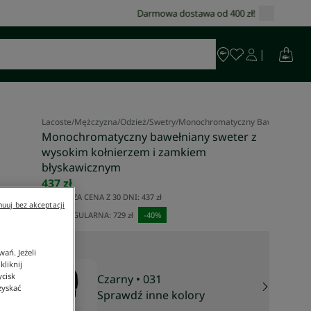
Lacoste
/
Mężczyzna
/
Odzież
/
Swetry
/
Monochromatyczny Bawełniany Sw
Monochromatyczny bawełniany sweter z
wysokim kołnierzem i zamkiem
błyskawicznym
437 zł
NAJNIŻSZA CENA Z 30 DNI:
437 zł
uuj bez akceptacji
CENA REGULARNA:
729 zł
-
40
%
ań. Jeżeli
liknij
ycisk
Czarny
• 031
zyskać
Sprawdź inne kolory