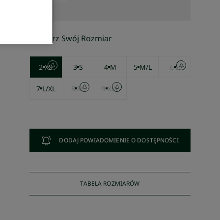
Wybierz Swój Rozmiar
2
XS
3
S
4
M
5
M/L
6
L
7
L/XL
8
XL
9
XXL
DODAJ POWIADOMIENIE O DOSTĘPNOŚCI
TABELA ROZMIARÓW