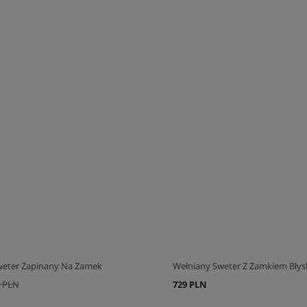
J SWÓJ ZESTAW
SKOMPLETUJ SWÓJ ZESTAW
weter Zapinany Na Zamek
Wełniany Sweter Z Zamkiem Bły
 PLN
729 PLN