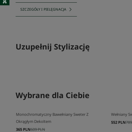
SZCZEGÓŁY I PIELĘGNACJA
Uzupełnij Stylizację
SKOMPLETUJ SWÓJ ZESTAW
Wybrane dla Ciebie
SKOMPLETU
Monochromatyczny Bawełniany Sweter Z
Wełniany S
Okrągłym Dekoltem
552 PLN
789
365 PLN
609 PLN