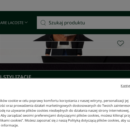
Darmowa dostawa od 400 zł!
 ARE LACOSTE
 STYLIZACJĘ
Kontyn
ków cookie w celu poprawy komfortu korzystania z naszej witryny, personalizacji jej
ości oraz prowadzenia działań marketingowych dostosowanych do Twoich zainteresow
dę na używanie plików cookies niezbędnych do działania naszej strony internetowej, k
. Aby zarządzać swoimi preferencjami dotyczącymi plików cookies, możesz kliknąć prz
likami cookies”. Możesz zapoznać się z naszą Polityką dotyczącą plików cookies, aby u
 informacje.