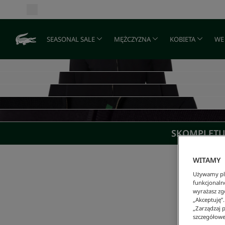
SEASONAL SALE
MĘŻCZYZNA
KOBIETA
WE
SKOMPLETUJ
WITAMY
Używamy pli
funkcjonaln
wyrażasz zgo
„Akceptuję”
„Zarządzaj p
szczegółowe