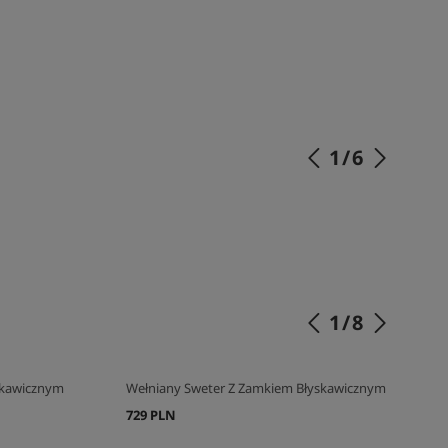
1
/
6
SKOMPLETUJ SWÓJ ZESTAW
1
/
8
skawicznym
Wełniany Sweter Z Zamkiem Błyskawicznym
729 PLN