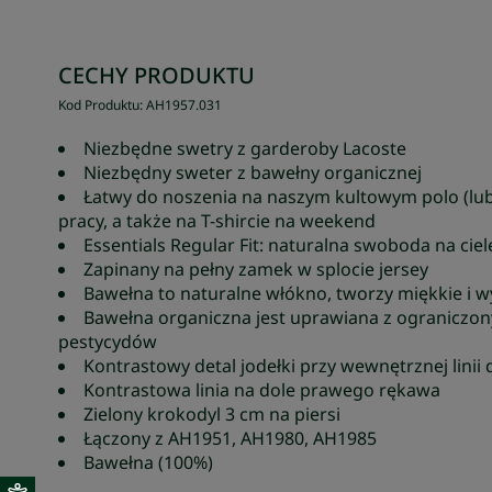
CECHY PRODUKTU
Kod Produktu
:
AH1957
.
031
Niezbędne swetry z garderoby Lacoste
Niezbędny sweter z bawełny organicznej
Łatwy do noszenia na naszym kultowym polo (lub
pracy, a także na T-shircie na weekend
Essentials Regular Fit: naturalna swoboda na cie
Zapinany na pełny zamek w splocie jersey
Bawełna to naturalne włókno, tworzy miękkie i 
Bawełna organiczna jest uprawiana z ograniczo
pestycydów
Kontrastowy detal jodełki przy wewnętrznej linii 
Kontrastowa linia na dole prawego rękawa
Zielony krokodyl 3 cm na piersi
Łączony z AH1951, AH1980, AH1985
Bawełna (100%)