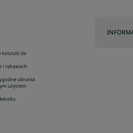
INFORMA
 koszuli) do
le i rękawach
wygodne ubrania
nym użyciem
dekoltu