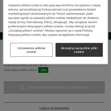
Używamy plików cookie w celu poprawy komfortu korzystania z naszej
witryny, personalizacji jej funkcjonalności oraz prowadzenia działań
marketingowych dostosowanych do Twoich zainteresowań. Jeżeli
wyrażasz zgodę na używanie plików cookies niezbędnych do działania
naszej strony internetowej, kliknij „Akceptuję”. Aby zarządzać swoimi
preferencjami dotyczącymi plików cookies, możesz kliknąć przycisk
„Zarządzaj plikami cookies”. Możesz zapoznać się z naszą Polityką
dotyczącą plików cookies, aby uzyskać szczegółowe informacje.
SKOMPLETUJ STYLIZACJĘ
Ustawienia plików
Akceptuj wszystkie pliki
Lacoste
/
Kobieta
/
Odzież
/
Spodnie Dresowe
/
Spodnie Dresowe Jogger Z Haftem
cookie
cookie
Spodnie Dresowe Jogger Z Haftem
447 zł
NAJNIŻSZA CENA Z 30 DNI:
447 zł
CENA REGULARNA:
639 zł
-
30
%
DODAJ POWIADOMIENIE O DOSTĘPNOŚCI
TABELA ROZMIARÓW