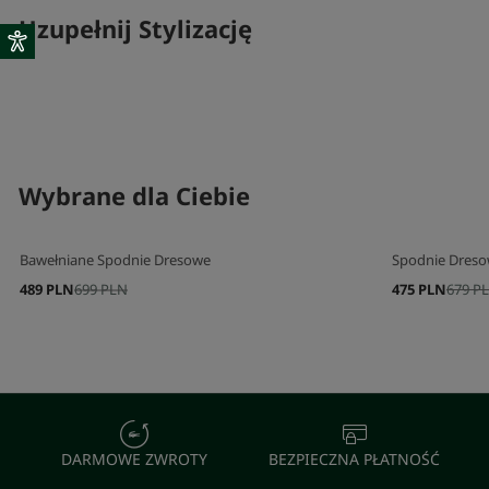
Uzupełnij Stylizację
SKOMPLETUJ SWÓJ ZESTAW
Wybrane dla Ciebie
Bawełniane Spodnie Dresowe
Spodnie Dresow
489 PLN
699 PLN
475 PLN
679 P
DARMOWE ZWROTY
BEZPIECZNA PŁATNOŚĆ