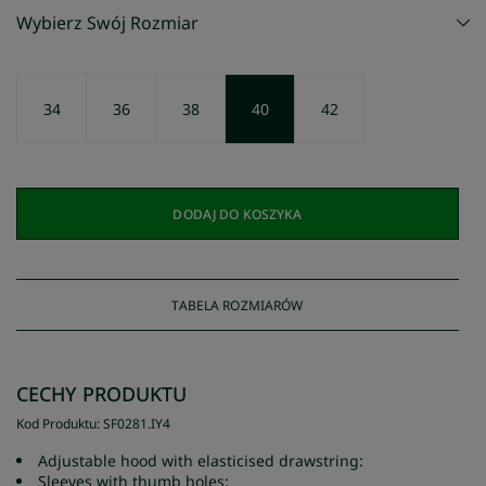
Wybierz Swój Rozmiar
34
36
38
40
42
DODAJ DO KOSZYKA
TABELA ROZMIARÓW
CECHY PRODUKTU
Kod Produktu
:
SF0281
.
IY4
Adjustable hood with elasticised drawstring:
Sleeves with thumb holes: