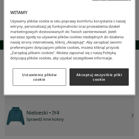
WITAMY
Używamy plików cookie w celu poprawy komfortu korzystania z naszej
witryny, personalizacji jej funkcjonalności oraz prowadzenia działań
marketingowych dostosowanych do Twoich zainteresowań. Jeżeli
wyrażasz zgodę na używanie plików cookies niezbędnych do działania
naszej strony internetowej, kliknij „Akceptuję”. Aby zarządzać swoimi
SKOMPLETUJ STYLIZACJĘ
preferencjami dotyczącymi plików cookies, możesz kliknąć przycisk
„Zarządzaj plikami cookies”. Możesz zapoznać się z naszą Polityką
dotyczącą plików cookies, aby uzyskać szczegółowe informacje.
Lacoste
/
Kobieta
/
Odzież
/
Swetry I Kardigani
/
Damska Bluza Z Kapturem
Damska bluza z kapturem
479 zł
Ustawienia plików
Akceptuj wszystkie pliki
cookie
cookie
NAJNIŻSZA CENA Z 30 DNI:
479 zł
CENA REGULARNA:
799 zł
-
40
%
Niebieski
• IY4
Sprawdź inne kolory