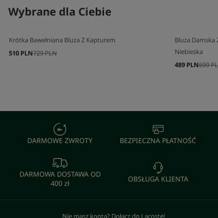
Wybrane dla Ciebie
Krótka Bawełniana Bluza Z Kapturem
Bluza Damska 
Niebieska
510 PLN
729 PLN
489 PLN
699 P
DARMOWE ZWROTY
BEZPIECZNA PŁATNOŚĆ
DARMOWA DOSTAWA OD
OBSŁUGA KLIENTA
400 zł
Nie masz konta? Dołącz do Lacoste!