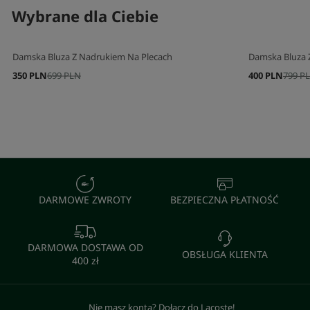
Wybrane dla Ciebie
Damska Bluza Z Nadrukiem Na Plecach
Damska Bluza 
350 PLN
699 PLN
400 PLN
799 P
DARMOWE ZWROTY
BEZPIECZNA PŁATNOŚĆ
DARMOWA DOSTAWA OD
OBSŁUGA KLIENTA
400 zł
Nie masz konta? Dołącz do Lacoste!