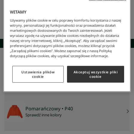
WITAMY
Używamy plików cookie w celu poprawy komfortu korzystania z naszej
witryny, personalizacji jej funkcjonalności oraz prowadzenia działań
marketingowych dostosowanych do Twoich zainteresowań. Jeżeli
wyrażasz zgodę na używanie plików cookies niezbędnych do działania
naszej strony internetowej, kliknij „Akceptuję”. Aby zarządzać swoimi
SKOMPLETUJ STYLIZACJĘ
preferencjami dotyczącymi plików cookies, możesz kliknąć przycisk
„Zarządzaj plikami cookies”. Możesz zapoznać się z naszą Polityką
dotyczącą plików cookies, aby uzyskać szczegółowe informacje.
Lacoste
/
Kobieta
/
Odzież
/
Swetry I Kardigani
/
Przycięta Bluza Z Kapturem
Przycięta bluza z kapturem
517 zł
Ustawienia plików
Akceptuj wszystkie pliki
cookie
cookie
NAJNIŻSZA CENA Z 30 DNI:
517 zł
CENA REGULARNA:
739 zł
-
30
%
Pomarańczowy
• P40
Sprawdź inne kolory