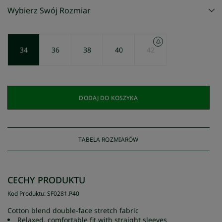
Wybierz Swój Rozmiar
34
36
38
40
42
DODAJ DO KOSZYKA
TABELA ROZMIARÓW
CECHY PRODUKTU
Kod Produktu
:
SF0281
.
P40
Cotton blend double-face stretch fabric
Relaxed, comfortable fit with straight sleeves