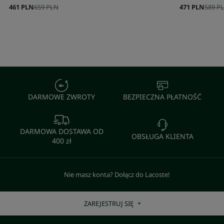
461 PLN
659 PLN
471 PLN
589 P
DARMOWE ZWROTY
BEZPIECZNA PŁATNOŚĆ
DARMOWA DOSTAWA OD
OBSŁUGA KLIENTA
400 zł
Nie masz konta? Dołącz do Lacoste!
ZAREJESTRUJ SIĘ