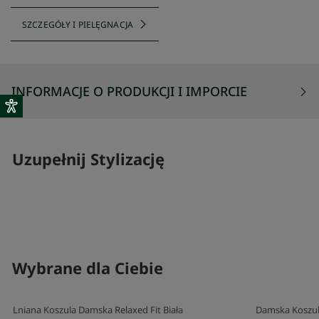
SZCZEGÓŁY I PIELĘGNACJA
INFORMACJE O PRODUKCJI I IMPORCIE
Uzupełnij Stylizację
SKOMPLETUJ SWÓJ ZESTAW
SKOMPLETUJ 
Wybrane dla Ciebie
Lniana Koszula Damska Relaxed Fit Biała
Damska Koszul