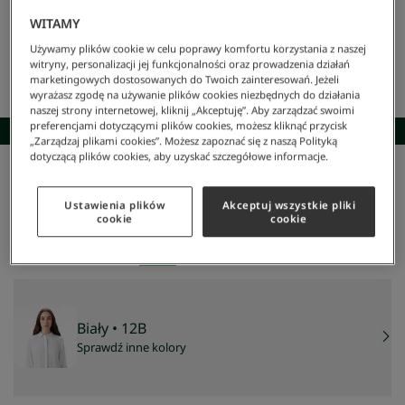
WITAMY
Używamy plików cookie w celu poprawy komfortu korzystania z naszej
witryny, personalizacji jej funkcjonalności oraz prowadzenia działań
marketingowych dostosowanych do Twoich zainteresowań. Jeżeli
wyrażasz zgodę na używanie plików cookies niezbędnych do działania
naszej strony internetowej, kliknij „Akceptuję”. Aby zarządzać swoimi
preferencjami dotyczącymi plików cookies, możesz kliknąć przycisk
SKOMPLETUJ STYLIZACJĘ
„Zarządzaj plikami cookies”. Możesz zapoznać się z naszą Polityką
dotyczącą plików cookies, aby uzyskać szczegółowe informacje.
Lacoste
/
Kobieta
/
Odzież
/
Kurtki I Płaszcze
/
Koszula Damska
Koszula damska
Ustawienia plików
Akceptuj wszystkie pliki
347 zł
cookie
cookie
NAJNIŻSZA CENA Z 30 DNI:
405 zł
-
14
%
CENA REGULARNA:
579 zł
-
40
%
Biały
• 12B
Sprawdź inne kolory