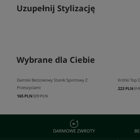
Uzupełnij Stylizację
SKOMPLETUJ SWÓJ ZESTAW
Wybrane dla Ciebie
SKOMPLETU
Damski Bezszwowy Stanik Sportowy Z
Krótki Top 
Przeszyciami
223 PLN
319
165 PLN
329 PLN
DARMOWE ZWROTY
BE