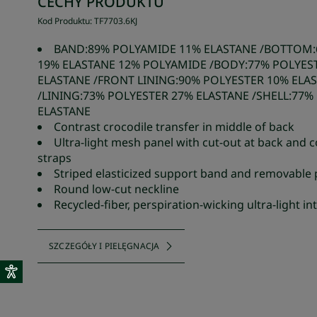
CECHY PRODUKTU
Kod Produktu
:
TF7703
.
6KJ
BAND:89% POLYAMIDE 11% ELASTANE /BOTTOM:
19% ELASTANE 12% POLYAMIDE /BODY:77% POLYES
ELASTANE /FRONT LINING:90% POLYESTER 10% ELA
/LINING:73% POLYESTER 27% ELASTANE /SHELL:77%
ELASTANE
Contrast crocodile transfer in middle of back
Ultra-light mesh panel with cut-out at back and c
straps
Striped elasticized support band and removable
Round low-cut neckline
Recycled-fiber, perspiration-wicking ultra-light i
SZCZEGÓŁY I PIELĘGNACJA