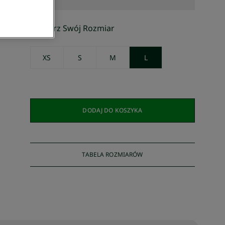
Wybierz Swój Rozmiar
XS
S
M
L
DODAJ DO KOSZYKA
TABELA ROZMIARÓW