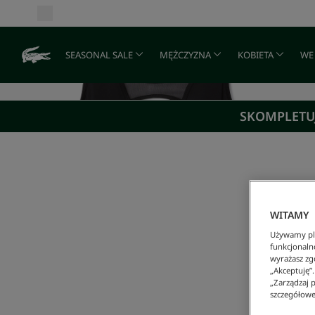
SEASONAL SALE
MĘŻCZYZNA
KOBIETA
WE
SKOMPLETUJ
WITAMY
Używamy pli
funkcjonaln
wyrażasz zgo
„Akceptuję”
„Zarządzaj p
szczegółowe