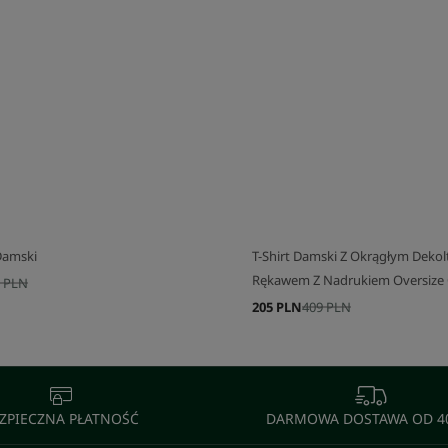
J SWÓJ ZESTAW
SKOMPLETUJ SWÓJ ZESTAW
Damski
T-Shirt Damski Z Okrągłym Deko
Rękawem Z Nadrukiem Oversize 
 PLN
205 PLN
409 PLN
ZPIECZNA PŁATNOŚĆ
DARMOWA DOSTAWA OD 40