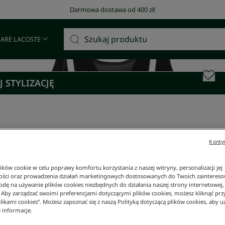
Darmowa dostawa od 400 zł!
 ARE LACOSTE
 STYLIZACJĘ
Kontyn
ków cookie w celu poprawy komfortu korzystania z naszej witryny, personalizacji jej
ości oraz prowadzenia działań marketingowych dostosowanych do Twoich zainteresow
dę na używanie plików cookies niezbędnych do działania naszej strony internetowej, k
. Aby zarządzać swoimi preferencjami dotyczącymi plików cookies, możesz kliknąć prz
likami cookies”. Możesz zapoznać się z naszą Polityką dotyczącą plików cookies, aby u
 informacje.