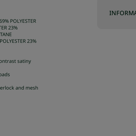
INFORMA
69% POLYESTER
TER 23%
STANE
 POLYESTER 23%
ontrast satiny
 pads
nterlock and mesh