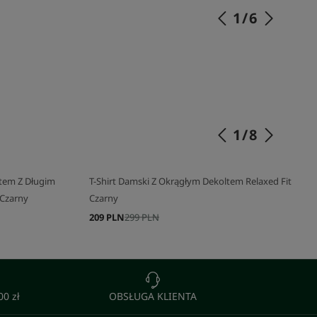
1
/
6
SKOMPLETUJ SWÓJ ZESTAW
1
/
8
ltem Z Długim
T-Shirt Damski Z Okrągłym Dekoltem Relaxed Fit
Czarny
Czarny
209 PLN
299 PLN
0 zł
OBSŁUGA KLIENTA