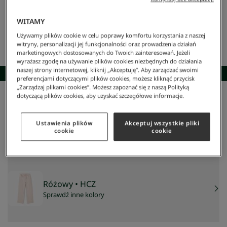
WITAMY
Używamy plików cookie w celu poprawy komfortu korzystania z naszej
witryny, personalizacji jej funkcjonalności oraz prowadzenia działań
marketingowych dostosowanych do Twoich zainteresowań. Jeżeli
wyrażasz zgodę na używanie plików cookies niezbędnych do działania
naszej strony internetowej, kliknij „Akceptuję”. Aby zarządzać swoimi
SKOMPLETUJ STYLIZACJĘ
preferencjami dotyczącymi plików cookies, możesz kliknąć przycisk
„Zarządzaj plikami cookies”. Możesz zapoznać się z naszą Polityką
dotyczącą plików cookies, aby uzyskać szczegółowe informacje.
Lacoste
/
Kobieta
/
Odzież
/
Spodnie
/
Jeansy Z Denimu O Szerokim Kroju
Jeansy z denimu o szerokim kroju
510 zł
Ustawienia plików
Akceptuj wszystkie pliki
cookie
cookie
NAJNIŻSZA CENA Z 30 DNI:
437 zł
CENA REGULARNA:
729 zł
-
30
%
Różowy
• HCZ
Sprawdź inne kolory