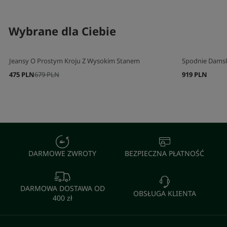
SKOMPLETUJ SWÓJ ZESTAW
SKOMPLETUJ 
Wybrane dla Ciebie
Jeansy O Prostym Kroju Z Wysokim Stanem
Spodnie Damski
475 PLN
679 PLN
919 PLN
DARMOWE ZWROTY
BEZPIECZNA PŁATNOŚĆ
DARMOWA DOSTAWA OD
OBSŁUGA KLIENTA
400 zł