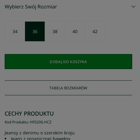
Wybierz Swój Rozmiar
34
36
38
40
42
DODAJ DO KOSZYKA
TABELA ROZMIARÓW
CECHY PRODUKTU
Kod Produktu
:
HF0206
.
HCZ
Jeansy z denimu o szerokim kroju
Jeans z organicznej bawełny