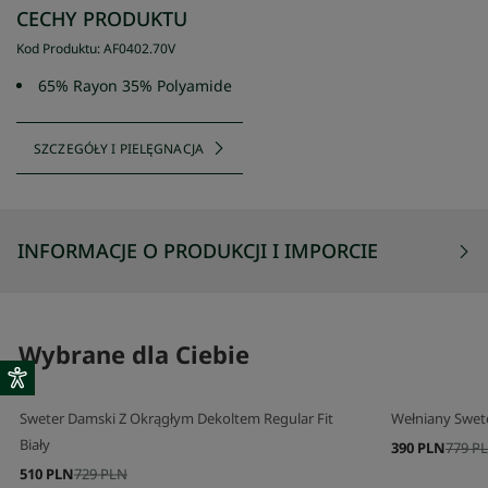
CECHY PRODUKTU
Kod Produktu
:
AF0402
.
70V
65% Rayon 35% Polyamide
SZCZEGÓŁY I PIELĘGNACJA
INFORMACJE O PRODUKCJI I IMPORCIE
Wybrane dla Ciebie
Sweter Damski Z Okrągłym Dekoltem Regular Fit
Wełniany Swet
Biały
390 PLN
779 P
510 PLN
729 PLN