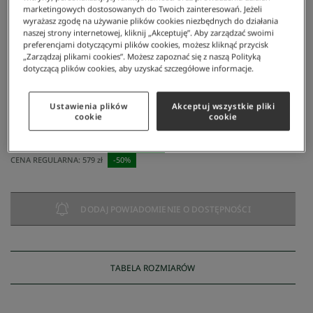
marketingowych dostosowanych do Twoich zainteresowań. Jeżeli
wyrażasz zgodę na używanie plików cookies niezbędnych do działania
naszej strony internetowej, kliknij „Akceptuję”. Aby zarządzać swoimi
preferencjami dotyczącymi plików cookies, możesz kliknąć przycisk
„Zarządzaj plikami cookies”. Możesz zapoznać się z naszą Polityką
dotyczącą plików cookies, aby uzyskać szczegółowe informacje.
Lacoste
/
Sweter Damski
Ustawienia plików
Akceptuj wszystkie pliki
Sweter damski
cookie
cookie
290 zł
NAJNIŻSZA CENA Z 30 DNI:
405 zł
-
28
%
CENA REGULARNA:
579 zł
-
50
%
DODAJ POWIADOMIENIE O DOSTĘPNOŚCI
TABELA ROZMIARÓW