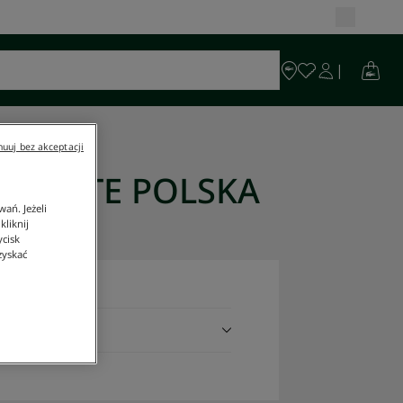
uuj bez akceptacji
ACOSTE POLSKA
ań. Jeżeli
liknij
ycisk
zyskać