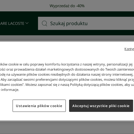
Wyprzedaż do -40%
 ARE LACOSTE
Kontyn
LEPU INTERNETOWEGO L
ków cookie w celu poprawy komfortu korzystania z naszej witryny, personalizacji jej
ości oraz prowadzenia działań marketingowych dostosowanych do Twoich zainteresow
dę na używanie plików cookies niezbędnych do działania naszej strony internetowej, k
. Aby zarządzać swoimi preferencjami dotyczącymi plików cookies, możesz kliknąć prz
likami cookies”. Możesz zapoznać się z naszą Polityką dotyczącą plików cookies, aby u
 informacje.
Ustawienia plików cookie
Akceptuj wszystkie pliki cookie
TOWEGO LACOSTE POLSKA