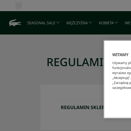
SEASONAL SALE
MĘŻCZYZNA
KOBIETA
WE
WITAMY
REGULAMIN SK
Używamy pli
funkcjonaln
wyrażasz zgo
„Akceptuję”
„Zarządzaj p
szczegółowe
REGULAMIN SKLEPU INTERNE