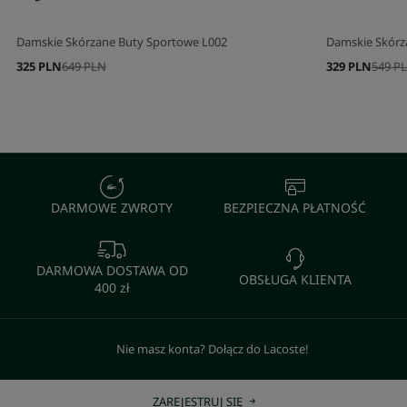
Damskie Skórzane Buty Sportowe L002
Damskie Skórz
325 PLN
649 PLN
329 PLN
549 P
DARMOWE ZWROTY
BEZPIECZNA PŁATNOŚĆ
DARMOWA DOSTAWA OD
OBSŁUGA KLIENTA
400 zł
Nie masz konta? Dołącz do Lacoste!
ZAREJESTRUJ SIĘ