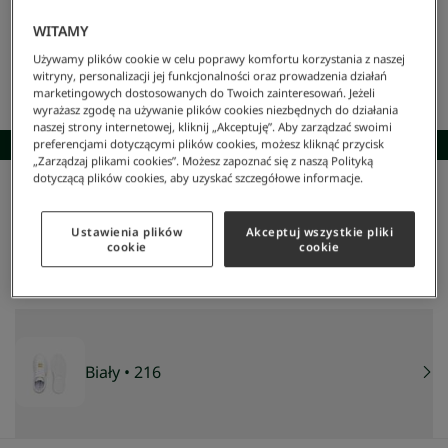
WITAMY
Używamy plików cookie w celu poprawy komfortu korzystania z naszej
witryny, personalizacji jej funkcjonalności oraz prowadzenia działań
marketingowych dostosowanych do Twoich zainteresowań. Jeżeli
wyrażasz zgodę na używanie plików cookies niezbędnych do działania
naszej strony internetowej, kliknij „Akceptuję”. Aby zarządzać swoimi
SKOMPLETUJ STYLIZACJĘ
preferencjami dotyczącymi plików cookies, możesz kliknąć przycisk
„Zarządzaj plikami cookies”. Możesz zapoznać się z naszą Polityką
dotyczącą plików cookies, aby uzyskać szczegółowe informacje.
Lacoste
/
Kobieta
/
Obuwie
/
Sneakersy
/
Sneakersy Lerond Pro
Sneakersy Lerond Pro
Ustawienia plików
Akceptuj wszystkie pliki
275 zł
cookie
cookie
NAJNIŻSZA CENA Z 30 DNI:
280 zł
-
2
%
CENA REGULARNA:
549 zł
-
50
%
Biały
• 216