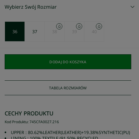
Wybierz Swój Rozmiar
36
37
38
39
40
DODAJ DO KOSZYKA
TABELA ROZMIARÓW
CECHY PRODUKTU
Kod Produktu
:
745CFA0027
.
216
UPPER : 80.62%LEATHER(LEATHER)+19.38%SYNTHETIC(PU)
LINING : 100% TEXTILE (91.50% RECYCLED