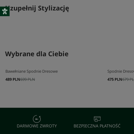
Uzupełnij Stylizację
SKOMPLETUJ SWÓJ ZESTAW
Wybrane dla Ciebie
Bawełniane Spodnie Dresowe
Spodnie Dresow
489 PLN
699 PLN
475 PLN
679 P
DARMOWE ZWROTY
BEZPIECZNA PŁATNOŚĆ