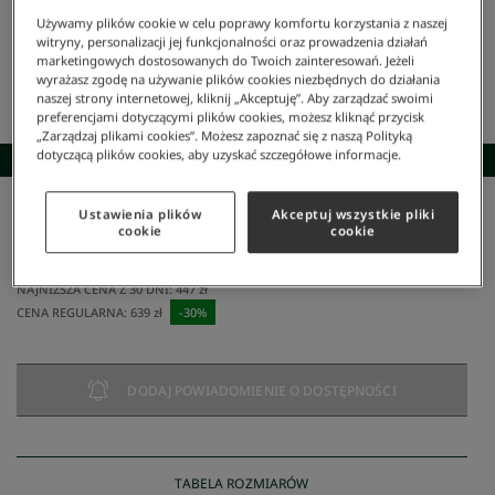
Używamy plików cookie w celu poprawy komfortu korzystania z naszej
witryny, personalizacji jej funkcjonalności oraz prowadzenia działań
marketingowych dostosowanych do Twoich zainteresowań. Jeżeli
wyrażasz zgodę na używanie plików cookies niezbędnych do działania
naszej strony internetowej, kliknij „Akceptuję”. Aby zarządzać swoimi
preferencjami dotyczącymi plików cookies, możesz kliknąć przycisk
„Zarządzaj plikami cookies”. Możesz zapoznać się z naszą Polityką
dotyczącą plików cookies, aby uzyskać szczegółowe informacje.
SKOMPLETUJ STYLIZACJĘ
Ustawienia plików
Akceptuj wszystkie pliki
Lacoste
/
Kobieta
/
Odzież
/
Spodnie Dresowe
/
Spodnie Dresowe Jogger Z Haftem
cookie
cookie
Spodnie Dresowe Jogger Z Haftem
447 zł
NAJNIŻSZA CENA Z 30 DNI:
447 zł
CENA REGULARNA:
639 zł
-
30
%
DODAJ POWIADOMIENIE O DOSTĘPNOŚCI
TABELA ROZMIARÓW