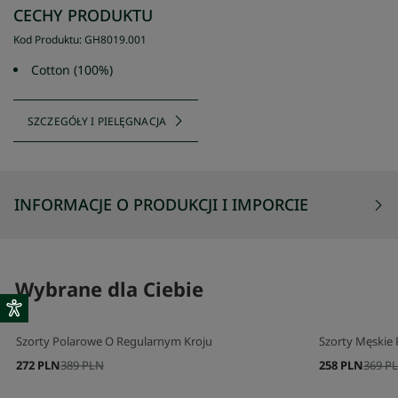
CECHY PRODUKTU
Kod Produktu
:
GH8019
.
001
Cotton (100%)
SZCZEGÓŁY I PIELĘGNACJA
INFORMACJE O PRODUKCJI I IMPORCIE
Wybrane dla Ciebie
Szorty Polarowe O Regularnym Kroju
Szorty Męskie R
272 PLN
389 PLN
258 PLN
369 P