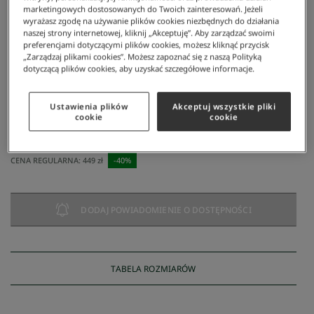
marketingowych dostosowanych do Twoich zainteresowań. Jeżeli
wyrażasz zgodę na używanie plików cookies niezbędnych do działania
naszej strony internetowej, kliknij „Akceptuję”. Aby zarządzać swoimi
preferencjami dotyczącymi plików cookies, możesz kliknąć przycisk
„Zarządzaj plikami cookies”. Możesz zapoznać się z naszą Polityką
dotyczącą plików cookies, aby uzyskać szczegółowe informacje.
Lacoste
/
Mężczyzna
/
Odzież
/
Szorty I Bermudy
/
Szorty Męskie
Ustawienia plików
Akceptuj wszystkie pliki
Szorty męskie
cookie
cookie
269 zł
NAJNIŻSZA CENA Z 30 DNI:
269 zł
CENA REGULARNA:
449 zł
-
40
%
DODAJ POWIADOMIENIE O DOSTĘPNOŚCI
TABELA ROZMIARÓW