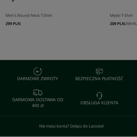
Men's Round Neck T-Shirt
Męski T-Shirt
299 PLN
209 PLN
299 P
DARMOWE ZWROTY
BEZPIECZNA PŁATNOŚĆ
DARMOWA DOSTAWA OD
OBSŁUGA KLIENTA
400 zł
Nie masz konta? Dołącz do Lacoste!