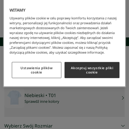
WITAMY
Używamy plików cookie w celu poprawy komfortu korzystania z naszej
witryny, personalizacji jej funkcjonalności oraz prowadzenia działań
marketingowych dostosowanych do Twoich zainteresowań. Jeżeli
wyrażasz zgodę na używanie plików cookies niezbędnych do działania
naszej strony internetowej, kliknij „Akceptuję”. Aby zarządzać swoimi
SKOMPLETUJ STYLIZACJĘ
preferencjami dotyczącymi plików cookies, możesz kliknąć przycisk
„Zarządzaj plikami cookies”. Możesz zapoznać się z naszą Polityką
dotyczącą plików cookies, aby uzyskać szczegółowe informacje.
Lacoste
/
Mężczyzna
/
Odzież
/
T-Shirty
/
Bawełniana Koszulka
Bawełniana koszulka
Ustawienia plików
Akceptuj wszystkie pliki
289 zł
cookie
cookie
Niebieski
• T01
Sprawdź inne kolory
Wybierz Swój Rozmiar