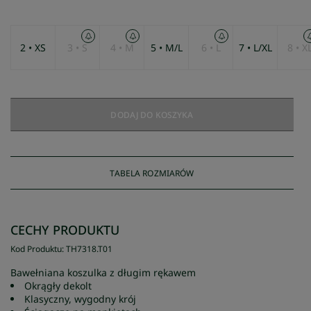
2 • XS
3 • S
4 • M
5 • M/L
6 • L
7 • L/XL
8 • X
DODAJ DO KOSZYKA
TABELA ROZMIARÓW
CECHY PRODUKTU
Kod Produktu
:
TH7318
.
T01
Bawełniana koszulka z długim rękawem
Okrągły dekolt
Klasyczny, wygodny krój