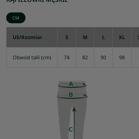
CM
US/Rozmiar
S
M
L
XL
Obwód talii (cm)
74
82
90
98