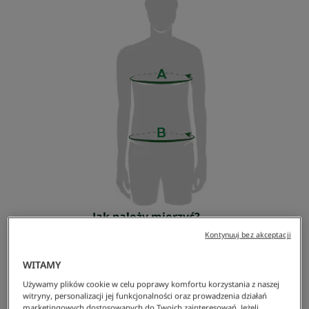
Jak należy mierzyć?
A. Obwód klatki piersiowej
Kontynuuj bez akceptacji
B. Obwód talii i/lub bioder
WITAMY
Używamy plików cookie w celu poprawy komfortu korzystania z naszej
witryny, personalizacji jej funkcjonalności oraz prowadzenia działań
Wszystkie Męskie Dzianiny
marketingowych dostosowanych do Twoich zainteresowań. Jeżeli