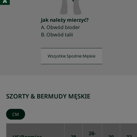
Jak należy mierzyć?
A. Obwód bioder
B. Obwód talii
Wszystkie Spodnie Męskie
SZORTY & BERMUDY MĘSKIE
CM
28-
US/Rozmiar
28
30
32