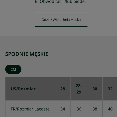
B. Obwód talii i/lub bioder
Odzież Wierzchnia Męska
SPODNIE MĘSKIE
CM
28-
US/Rozmiar
28
30
32
29
FR/Rozmiar Lacoste
34
36
38
40