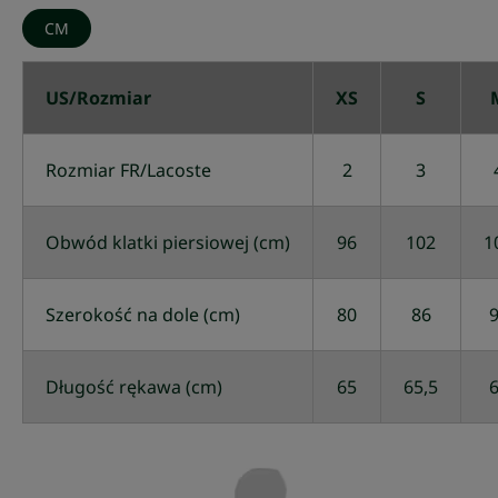
CM
US/Rozmiar
XS
S
Rozmiar FR/Lacoste
2
3
Obwód klatki piersiowej (cm)
96
102
1
Szerokość na dole (cm)
80
86
Długość rękawa (cm)
65
65,5