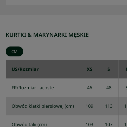
KURTKI & MARYNARKI MĘSKIE
CM
US/Rozmiar
XS
S
FR/Rozmiar Lacoste
46
48
Obwód klatki piersiowej (cm)
109
113
1
Obwód talii (cm)
103
107
1