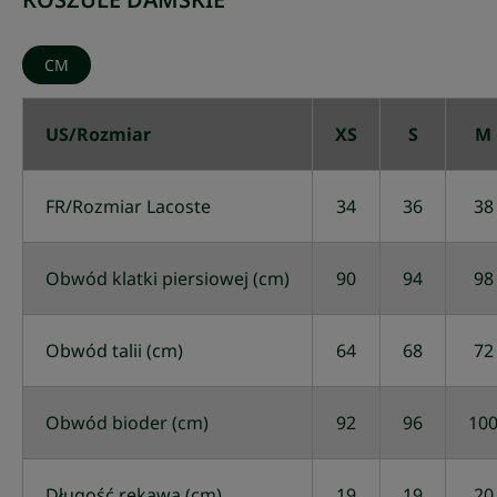
CM
US/Rozmiar
XS
S
M
FR/Rozmiar Lacoste
34
36
38
Obwód klatki piersiowej (cm)
90
94
98
Obwód talii (cm)
64
68
72
Obwód bioder (cm)
92
96
10
Długość rękawa (cm)
19
19
20