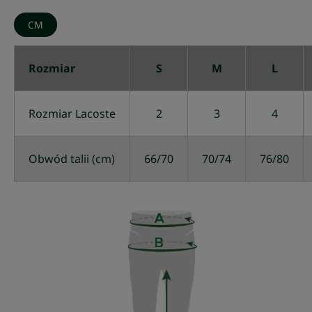
CM
Rozmiar
S
M
L
Rozmiar Lacoste
2
3
4
Obwód talii (cm)
66/70
70/74
76/80