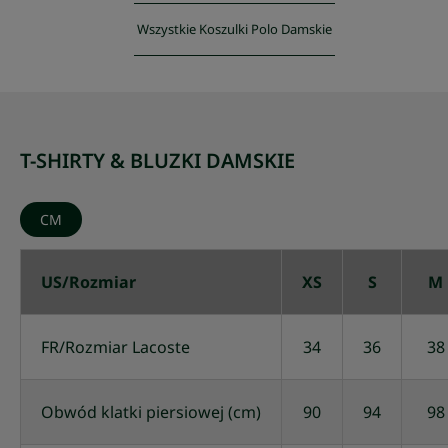
Wszystkie Koszulki Polo Damskie
T-SHIRTY & BLUZKI DAMSKIE
CM
US/Rozmiar
XS
S
M
FR/Rozmiar Lacoste
34
36
38
Obwód klatki piersiowej (cm)
90
94
98