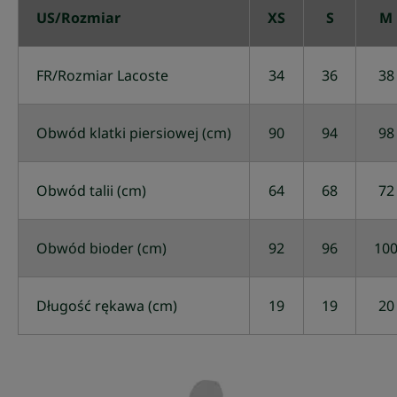
US/Rozmiar
XS
S
M
FR/Rozmiar Lacoste
34
36
38
Obwód klatki piersiowej (cm)
90
94
98
Obwód talii (cm)
64
68
72
Obwód bioder (cm)
92
96
10
Długość rękawa (cm)
19
19
20