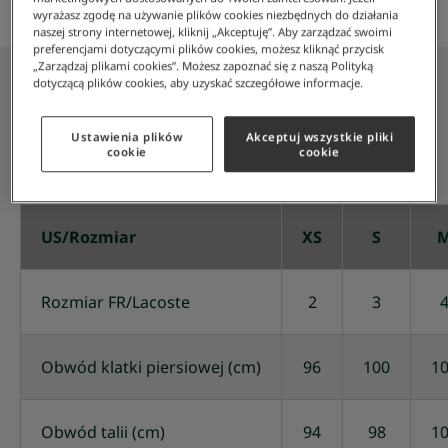
wyrażasz zgodę na używanie plików cookies niezbędnych do działania
naszej strony internetowej, kliknij „Akceptuję”. Aby zarządzać swoimi
preferencjami dotyczącymi plików cookies, możesz kliknąć przycisk
„Zarządzaj plikami cookies”. Możesz zapoznać się z naszą Polityką
dotyczącą plików cookies, aby uzyskać szczegółowe informacje.
T-SHIRTY MĘSKIE
Ustawienia plików
Akceptuj wszystkie pliki
cookie
cookie
CM
US/Rozmiar
XS
S
Rozmiar FR/Lacoste
2
3
Obwód klatki piersiowej (cm)
96
100
1
Obwód talii (cm)
94
98
1