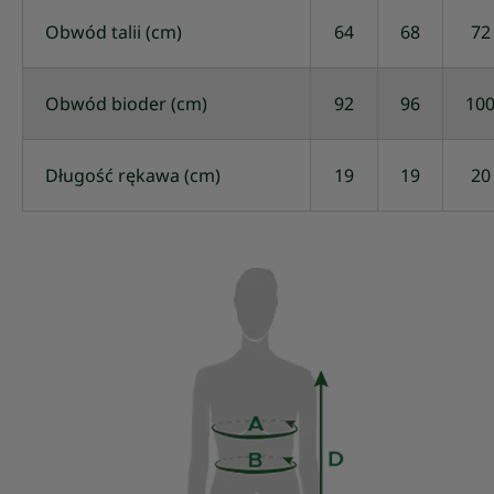
Obwód talii (cm)
64
68
72
Obwód bioder (cm)
92
96
10
Długość rękawa (cm)
19
19
20