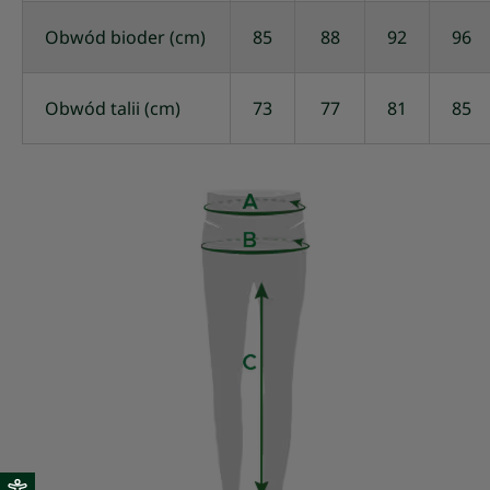
Obwód bioder (cm)
85
88
92
96
Obwód talii (cm)
73
77
81
85