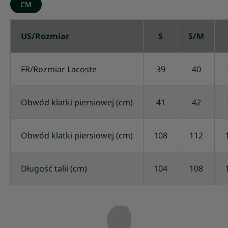
CM
US/Rozmiar
S
S/M
FR/Rozmiar Lacoste
39
40
Obwód klatki piersiowej (cm)
41
42
Obwód klatki piersiowej (cm)
108
112
Długość talii (cm)
104
108