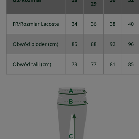
29
FR/Rozmiar Lacoste
34
36
38
40
Obwód bioder (cm)
85
88
92
96
Obwód talii (cm)
73
77
81
85