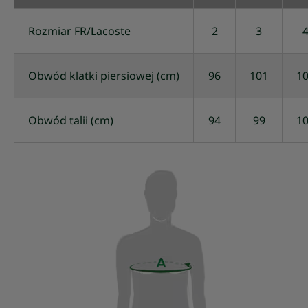
Rozmiar FR/Lacoste
2
3
Obwód klatki piersiowej (cm)
96
101
1
Obwód talii (cm)
94
99
1