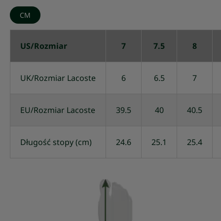
CM
US/Rozmiar
7
7.5
8
UK/Rozmiar Lacoste
6
6.5
7
EU/Rozmiar Lacoste
39.5
40
40.5
Długość stopy (cm)
24.6
25.1
25.4