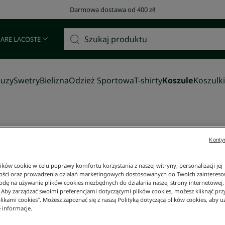
Darmowa dostawa od 400 zł!
 ARE LACOSTE
luzy
Swetry
Bielizna
Odzież Sportowa
T-shirty
Koszule
Koszulki
Kontyn
%
ków cookie w celu poprawy komfortu korzystania z naszej witryny, personalizacji jej
lim fit biała
Koszula męska slim fit jasnonie
ości oraz prowadzenia działań marketingowych dostosowanych do Twoich zainteresow
437 zł
dę na używanie plików cookies niezbędnych do działania naszej strony internetowej, k
. Aby zarządzać swoimi preferencjami dotyczącymi plików cookies, możesz kliknąć prz
+
3
Kolor
likami cookies”. Możesz zapoznać się z naszą Polityką dotyczącą plików cookies, aby u
 informacje.
30 DNI:
510 zł
-
14
%
NAJNIŻSZA CENA Z 30 DNI:
510 zł
-
14
%
729 zł
-
40
%
CENA REGULARNA:
729 zł
-
40
%