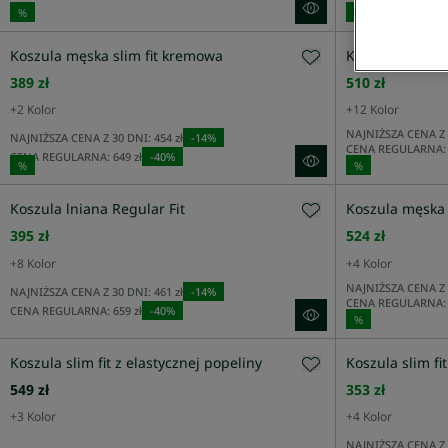
%
%
Cena Malejąco
Koszula męska slim fit kremowa
Koszula męska
Nowości
389 zł
510 zł
+
2
Kolor
+
12
Kolor
PŁEĆ
NAJNIŻSZA CENA Z 
NAJNIŻSZA CENA Z 30 DNI:
454 zł
-
14
%
CENA REGULARNA:
CENA REGULARNA:
649 zł
-
40
%
%
%
KATEGORIA
Koszula lniana Regular Fit
Koszula męska
395 zł
524 zł
+
8
Kolor
+
4
Kolor
KOLOR
NAJNIŻSZA CENA Z 
NAJNIŻSZA CENA Z 30 DNI:
461 zł
-
14
%
CENA REGULARNA:
CENA REGULARNA:
659 zł
-
40
%
%
ROZMIAR
Koszula slim fit z elastycznej popeliny
Koszula slim fi
549 zł
353 zł
FIT
+
3
Kolor
+
4
Kolor
NAJNIŻSZA CENA Z 