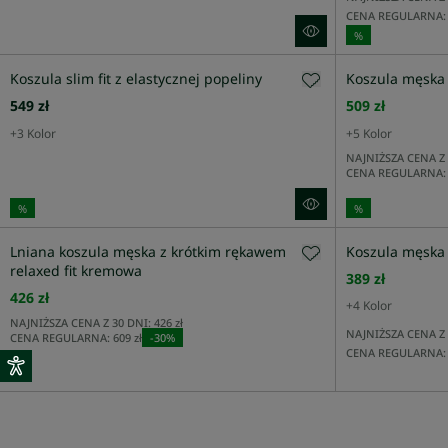
CENA REGULARNA:
%
RĘKAW
Koszula slim fit z elastycznej popeliny
Koszula męska
549 zł
509 zł
KOŁNIERZYK
+
3
Kolor
+
5
Kolor
NAJNIŻSZA CENA Z 
CENA REGULARNA:
WZÓR
%
%
Lniana koszula męska z krótkim rękawem
Koszula męska 
relaxed fit kremowa
389 zł
426 zł
+
4
Kolor
NAJNIŻSZA CENA Z 30 DNI:
426 zł
NAJNIŻSZA CENA Z 
CENA REGULARNA:
609 zł
-
30
%
CENA REGULARNA: