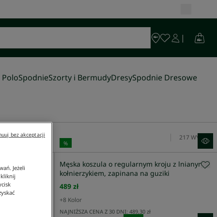
 Polo
Spodnie
Szorty i Bermudy
Dresy
Spodnie Dresowe
uuj bez akceptacji
217
WYNIK
%
bieska
Męska koszula o regularnym kroju z lnianym
ań. Jeżeli
kołnierzykiem, zapinana na guziki
liknij
ycisk
489 zł
zyskać
+
8
Kolor
NAJNIŻSZA CENA Z 30 DNI:
489,30 zł