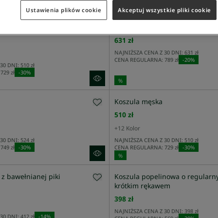
%
Ustawienia plików cookie
Akceptuj wszystkie pliki cookie
Ażurowy sweter z dzianiny z kr
631 zł
NAJNIŻSZA CENA Z 30 DNI:
631 zł
CENA REGULARNA:
789 zł
-
20
%
30 DNI:
510 zł
729 zł
-
30
%
%
Koszula męska
510 zł
+
12
Kolor
30 DNI:
524 zł
NAJNIŻSZA CENA Z 30 DNI:
510 zł
749 zł
-
30
%
CENA REGULARNA:
729 zł
-
30
%
%
t z bawełnianej piki
Koszula popelinowa o regularn
krótkim rękawem
398 zł
NAJNIŻSZA CENA Z 30 DNI:
398 zł
30 DNI:
412 zł
-
14
%