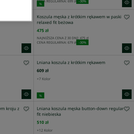
CENA REGULARNA:
699 zł
-
30
%
%
okodylem
Koszula męska z krótkim rękawem w paski
relaxed fit beżowa
475 zł
NAJNIŻSZA CENA Z 30 DNI:
475 zł
CENA REGULARNA:
679 zł
-
30
%
Lniana koszula z krótkim rękawem
609 zł
+
7
Kolor
%
ym kroju z
Lniana koszula męska button-down regular
fit niebieska
510 zł
+
12
Kolor