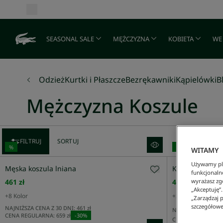
SEASONAL SALE
MĘŻCZYZNA
KOBIETA
WE
Odzież
Kurtki i Płaszcze
Bezrękawniki
Kąpielówki
B
Mężczyzna Koszule
FILTRUJ
SORTUJ
%
%
WITAMY
Używamy pli
Męska koszula lniana
Koszula męska s
funkcjonaln
461 zł
437 zł
wyrażasz zgo
„Akceptuję”
+
8
Kolor
+
3
Kolor
„Zarządzaj p
Rekomendowane
szczegółowe
NAJNIŻSZA CENA Z 30 DNI:
461 zł
NAJNIŻSZA CENA Z 
CENA REGULARNA:
659 zł
-
30
%
CENA REGULARNA:
Cena Rosnąco