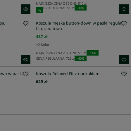
NAJNIŻSZA CENA Z 30 DNI:
510 zł
CENA REGULARNA:
729 zł
-
30
%
%
oju
Koszula męska button-down w paski regular
fit granatowa
437 zł
+
2
Kolor
NAJNIŻSZA CENA Z 30 DNI:
510 zł
-
14
%
CENA REGULARNA:
729 zł
-
40
%
own w paski
Koszula Relaxed Fit z nadrukiem
629 zł