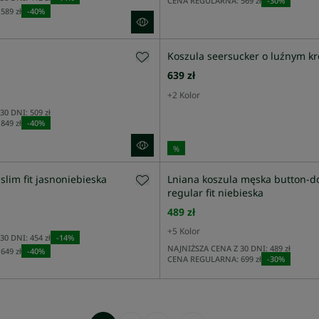
CENA REGULARNA:
569 zł
-
30
%
589 zł
-
40
%
Koszula seersucker o luźnym kr
639 zł
+
2
Kolor
30 DNI:
509 zł
849 zł
-
40
%
%
slim fit jasnoniebieska
Lniana koszula męska button-d
regular fit niebieska
489 zł
+
5
Kolor
30 DNI:
454 zł
-
14
%
NAJNIŻSZA CENA Z 30 DNI:
489 zł
649 zł
-
40
%
CENA REGULARNA:
699 zł
-
30
%