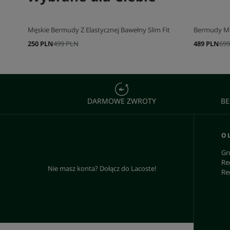
Męskie Bermudy Z Elastycznej Bawełny Slim Fit
Bermudy M
250 PLN
499 PLN
489 PLN
699
DARMOWE ZWROTY
BE
O 
Gr
Re
Nie masz konta? Dołącz do Lacoste!
Re