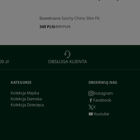
Bawełniane Szorty Chino Slim Fit
349 PLN
499 PLN
0 zł
OBSŁUGA KLIENTA
KATEGORIE
OBSERWUJ NAS
Kolekcja Męska
Instagram
Kolekcja Damska
Facebook
Kolekcja Dziecięca
X
Youtube