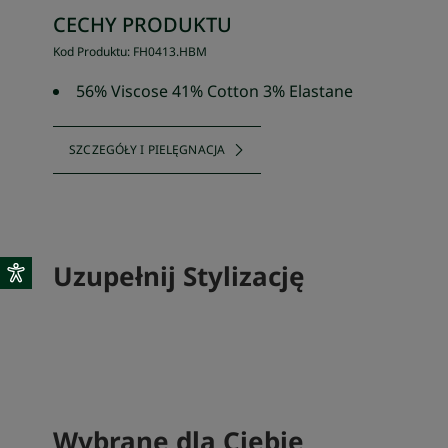
CECHY PRODUKTU
Kod Produktu
:
FH0413
.
HBM
56% Viscose 41% Cotton 3% Elastane
SZCZEGÓŁY I PIELĘGNACJA
Uzupełnij Stylizację
SKOMPLETUJ SWÓJ ZESTAW
Wybrane dla Ciebie
SKOMPLETU