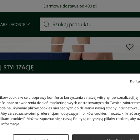
Darmowa dostawa od 400 zł!
 ARE LACOSTE
 STYLIZACJĘ
Kontyn
ków cookie w celu poprawy komfortu korzystania z naszej witryny, personalizacji jej
ości oraz prowadzenia działań marketingowych dostosowanych do Twoich zainteresow
dę na używanie plików cookies niezbędnych do działania naszej strony internetowej, k
. Aby zarządzać swoimi preferencjami dotyczącymi plików cookies, możesz kliknąć prz
likami cookies”. Możesz zapoznać się z naszą Polityką dotyczącą plików cookies, aby u
 informacje.