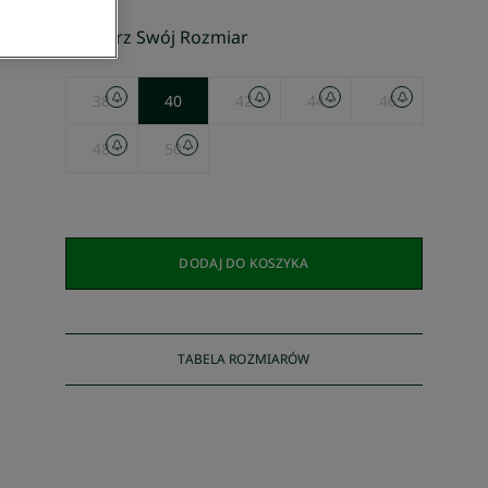
Wybierz Swój Rozmiar
38
40
42
44
46
48
50
DODAJ DO KOSZYKA
TABELA ROZMIARÓW