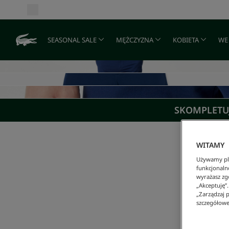
SEASONAL SALE
MĘŻCZYZNA
KOBIETA
WE
SKOMPLETUJ
WITAMY
Używamy pli
funkcjonaln
wyrażasz zgo
„Akceptuję”
„Zarządzaj p
szczegółowe