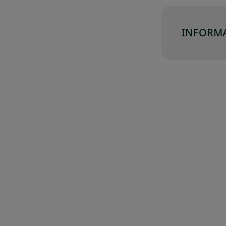
INFORMA
J SWÓJ ZESTAW
SKOMPLETUJ SWÓJ ZESTAW