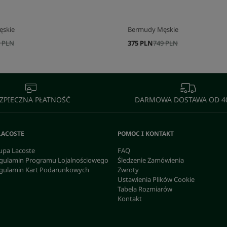
ęskie
Bermudy Męskie
 PLN
375 PLN
749 PLN
ZPIECZNA PŁATNOŚĆ
DARMOWA DOSTAWA OD 40
LACOSTE
POMOC I KONTAKT
upa Lacoste
FAQ
gulamin Programu Lojalnościowego
Śledzenie Zamówienia
gulamin Kart Podarunkowych
Zwroty
Ustawienia Plików Cookie
Tabela Rozmiarów
Kontakt