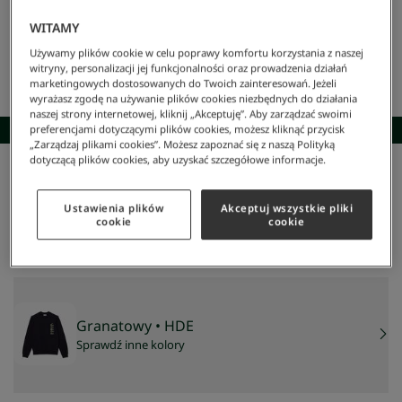
WITAMY
Używamy plików cookie w celu poprawy komfortu korzystania z naszej
witryny, personalizacji jej funkcjonalności oraz prowadzenia działań
marketingowych dostosowanych do Twoich zainteresowań. Jeżeli
wyrażasz zgodę na używanie plików cookies niezbędnych do działania
naszej strony internetowej, kliknij „Akceptuję”. Aby zarządzać swoimi
SKOMPLETUJ STYLIZACJĘ
preferencjami dotyczącymi plików cookies, możesz kliknąć przycisk
„Zarządzaj plikami cookies”. Możesz zapoznać się z naszą Polityką
dotyczącą plików cookies, aby uzyskać szczegółowe informacje.
Lacoste
/
Mężczyzna
/
Odzież
/
Bluzy
/
Bluza Classic Fit Z Nadrukiem Krokodyla
Bluza classic fit z nadrukiem krokodyla
Ustawienia plików
Akceptuj wszystkie pliki
479 zł
cookie
cookie
NAJNIŻSZA CENA Z 30 DNI:
479,40 zł
CENA REGULARNA:
799 zł
-
40
%
Granatowy
• HDE
Sprawdź inne kolory