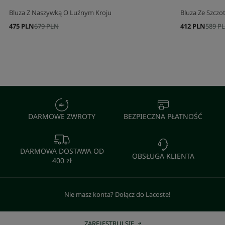
Bluza Z Naszywką O Luźnym Kroju
Bluza Ze Szcz
475 PLN
679 PLN
412 PLN
589 P
DARMOWE ZWROTY
BEZPIECZNA PŁATNOŚĆ
DARMOWA DOSTAWA OD
OBSŁUGA KLIENTA
400 zł
Nie masz konta? Dołącz do Lacoste!
ZAREJESTRUJ SIĘ