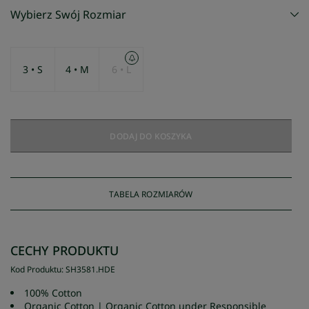
Wybierz Swój Rozmiar
3 • S
4 • M
6 • L
DODAJ DO KOSZYKA
TABELA ROZMIARÓW
CECHY PRODUKTU
Kod Produktu
:
SH3581
.
HDE
100% Cotton
Organic Cotton | Organic Cotton under Responsible