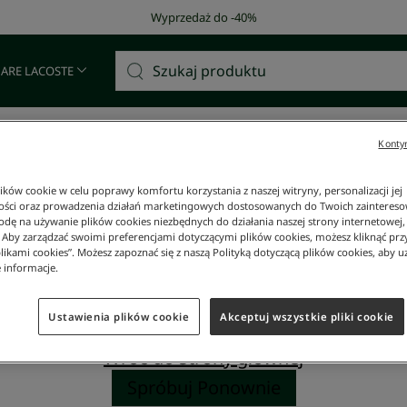
Wyprzedaż do -40%
 ARE LACOSTE
500
Kontyn
ków cookie w celu poprawy komfortu korzystania z naszej witryny, personalizacji jej
Napotkaliśmy problem ze stroną.
ości oraz prowadzenia działań marketingowych dostosowanych do Twoich zainteresow
dę na używanie plików cookies niezbędnych do działania naszej strony internetowej, k
o stronie klienta. Spróbuj odświeżyć s
. Aby zarządzać swoimi preferencjami dotyczącymi plików cookies, możesz kliknąć prz
przeglądarki.
likami cookies”. Możesz zapoznać się z naszą Polityką dotyczącą plików cookies, aby u
 informacje.
or:
Cannot read property 'flatMap' of undefined
Ustawienia plików cookie
Akceptuj wszystkie pliki cookie
Wróć do strony głównej
Spróbuj Ponownie