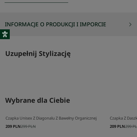
INFORMACJE O PRODUKCJI I IMPORCIE
Uzupełnij Stylizację
SKOMPLETUJ SWÓJ ZESTAW
SKOMPLETUJ 
Wybrane dla Ciebie
Czapka Unisex Z Diagonalu Z Bawełny Organicznej
Czapka Z Dasz
209 PLN
299 PLN
209 PLN
299 P