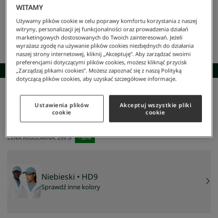
WITAMY
Używamy plików cookie w celu poprawy komfortu korzystania z naszej
witryny, personalizacji jej funkcjonalności oraz prowadzenia działań
marketingowych dostosowanych do Twoich zainteresowań. Jeżeli
wyrażasz zgodę na używanie plików cookies niezbędnych do działania
naszej strony internetowej, kliknij „Akceptuję”. Aby zarządzać swoimi
preferencjami dotyczącymi plików cookies, możesz kliknąć przycisk
SKOMPLETUJ STYLIZACJĘ
„Zarządzaj plikami cookies”. Możesz zapoznać się z naszą Polityką
dotyczącą plików cookies, aby uzyskać szczegółowe informacje.
Lacoste
/
Mężczyzna
/
Akcesoria
/
Czapki
/
Czapka Z Bawełnianego Diagonalu
Ustawienia plików
Akceptuj wszystkie pliki
Czapka z bawełnianego diagonalu
cookie
cookie
209 zł
NAJNIŻSZA CENA Z 30 DNI:
179 zł
CENA REGULARNA:
299 zł
-
30
%
Niebieski
• HD9
Sprawdź inne kolory