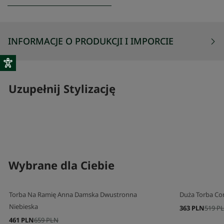
INFORMACJE O PRODUKCJI I IMPORCIE
Uzupełnij Stylizację
SKOMPLETUJ SWÓJ ZESTAW
SKOMPLETUJ 
Wybrane dla Ciebie
Torba Na Ramię Anna Damska Dwustronna
Duża Torba Con
Niebieska
363 PLN
519 P
461 PLN
659 PLN