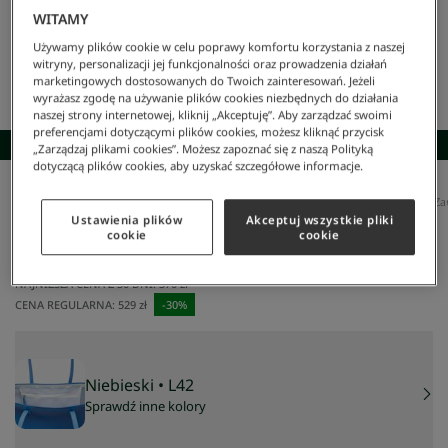
WITAMY
Używamy plików cookie w celu poprawy komfortu korzystania z naszej
witryny, personalizacji jej funkcjonalności oraz prowadzenia działań
marketingowych dostosowanych do Twoich zainteresowań. Jeżeli
wyrażasz zgodę na używanie plików cookies niezbędnych do działania
naszej strony internetowej, kliknij „Akceptuję”. Aby zarządzać swoimi
preferencjami dotyczącymi plików cookies, możesz kliknąć przycisk
SKOMPLETUJ STYLIZACJĘ
„Zarządzaj plikami cookies”. Możesz zapoznać się z naszą Polityką
dotyczącą plików cookies, aby uzyskać szczegółowe informacje.
Lacoste
/
Kobieta
/
Akcesoria
/
Torby
/
Torba Na Ramię
/
Damska Torebka L.12.12 Concept Za
Damska torebka l.12.12 concept zapinana na zamek
Ustawienia plików
Akceptuj wszystkie pliki
cookie
cookie
błyskawiczny
370 zł
NAJNIŻSZA CENA Z 30 DNI:
370 zł
CENA REGULARNA:
529 zł
-
30
%
Niebieski
• L42
Sprawdź inne kolory