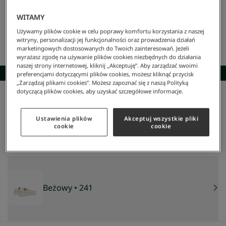
WITAMY
Używamy plików cookie w celu poprawy komfortu korzystania z naszej
witryny, personalizacji jej funkcjonalności oraz prowadzenia działań
marketingowych dostosowanych do Twoich zainteresowań. Jeżeli
wyrażasz zgodę na używanie plików cookies niezbędnych do działania
naszej strony internetowej, kliknij „Akceptuję”. Aby zarządzać swoimi
SKOMPLETUJ STYLIZACJĘ
preferencjami dotyczącymi plików cookies, możesz kliknąć przycisk
„Zarządzaj plikami cookies”. Możesz zapoznać się z naszą Polityką
dotyczącą plików cookies, aby uzyskać szczegółowe informacje.
Lacoste
/
Kobieta
/
Obuwie
/
Sneakersy
/
Damskie Zamszowe Trampki Baseshot
Damskie zamszowe trampki Baseshot
Ustawienia plików
Akceptuj wszystkie pliki
260 zł
cookie
cookie
NAJNIŻSZA CENA Z 30 DNI:
311 zł
-
16
%
CENA REGULARNA:
519 zł
-
50
%
Beżowy
• 241