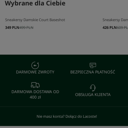
Wybrane dla Ciebie
Sneakersy Damskie Court Baseshot
Sneakersy Dams
349 PLN
499 PLN
426 PLN
609 P
DARMOWE ZWROTY
BEZPIECZNA PŁATNOŚĆ
DARMOWA DOSTAWA OD
OBSŁUGA KLIENTA
400 zł
Nie masz konta? Dołącz do Lacoste!