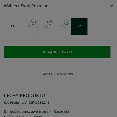
Wybierz Swój Rozmiar
36
37
38
39
40
DODAJ DO KOSZYKA
TABELA ROZMIARÓW
CECHY PRODUKTU
Kod Produktu
:
749SFA0054
.
241
Damskie zamszowe trampki Baseshot
Zamszowa cholewka