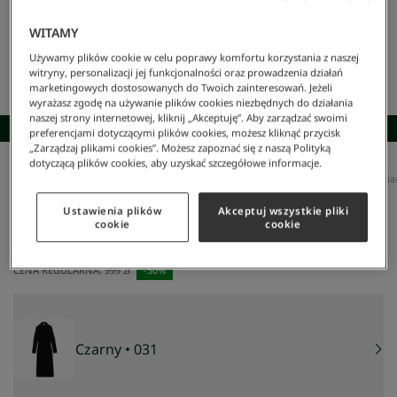
WITAMY
Używamy plików cookie w celu poprawy komfortu korzystania z naszej
witryny, personalizacji jej funkcjonalności oraz prowadzenia działań
marketingowych dostosowanych do Twoich zainteresowań. Jeżeli
wyrażasz zgodę na używanie plików cookies niezbędnych do działania
naszej strony internetowej, kliknij „Akceptuję”. Aby zarządzać swoimi
SKOMPLETUJ STYLIZACJĘ
preferencjami dotyczącymi plików cookies, możesz kliknąć przycisk
„Zarządzaj plikami cookies”. Możesz zapoznać się z naszą Polityką
dotyczącą plików cookies, aby uzyskać szczegółowe informacje.
Lacoste
/
Kobieta
/
Odzież
/
Sukienki
/
Długa, Bezszwowa Sukienka Polo Z Prążkowanej Dzia
Długa, bezszwowa sukienka polo z prążkowanej
Ustawienia plików
Akceptuj wszystkie pliki
dzianiny
cookie
cookie
500 zł
NAJNIŻSZA CENA Z 30 DNI:
499,50 zł
CENA REGULARNA:
999 zł
-
50
%
Czarny
• 031