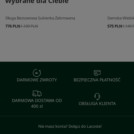
Wybrane dla Ciebie
Długa Bezszwowa Sukienka Żebrowana
Damska Wielok
776 PLN
1.109 PLN
575 PLN
1.149
DARMOWE ZWROTY
BEZPIECZNA PŁATNOŚĆ
DARMOWA DOSTAWA OD
OBSŁUGA KLIENTA
400 zł
Nie masz konta? Dołącz do Lacoste!