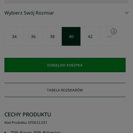
Wybierz Swój Rozmiar
34
36
38
40
42
44
DODAJ DO KOSZYKA
TABELA ROZMIARÓW
CECHY PRODUKTU
Kod Produktu
:
EF0632
.
031
70% Rayon 30% Polyester