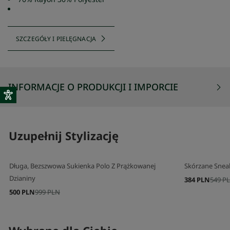
SZCZEGÓŁY I PIELĘGNACJA
INFORMACJE O PRODUKCJI I IMPORCIE
Uzupełnij Stylizację
Długa, Bezszwowa Sukienka Polo Z Prążkowanej
Skórzane Snea
Dzianiny
384 PLN
549 P
500 PLN
999 PLN