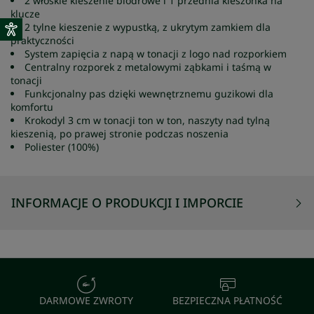
2 włoskie kieszenie biodrowe i 1 przednia kieszonka na
klucze
2 tylne kieszenie z wypustką, z ukrytym zamkiem dla
praktyczności
System zapięcia z napą w tonacji z logo nad rozporkiem
Centralny rozporek z metalowymi ząbkami i taśmą w
tonacji
Funkcjonalny pas dzięki wewnętrznemu guzikowi dla
komfortu
Krokodyl 3 cm w tonacji ton w ton, naszyty nad tylną
kieszenią, po prawej stronie podczas noszenia
Poliester (100%)
INFORMACJE O PRODUKCJI I IMPORCIE
DARMOWE ZWROTY
BEZPIECZNA PŁATNOŚĆ