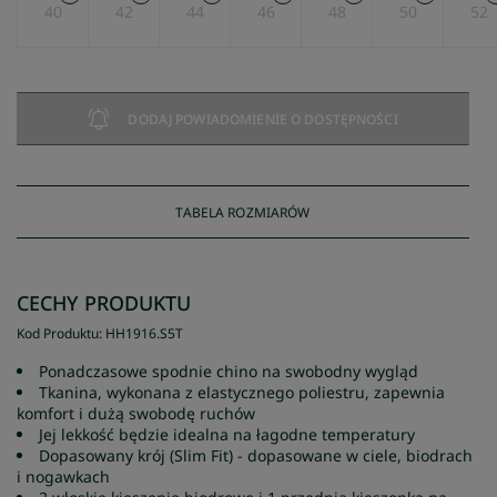
40
42
44
46
48
50
52
DODAJ POWIADOMIENIE O DOSTĘPNOŚCI
TABELA ROZMIARÓW
CECHY PRODUKTU
Kod Produktu
:
HH1916
.
S5T
Ponadczasowe spodnie chino na swobodny wygląd
Tkanina, wykonana z elastycznego poliestru, zapewnia
komfort i dużą swobodę ruchów
Jej lekkość będzie idealna na łagodne temperatury
Dopasowany krój (Slim Fit) - dopasowane w ciele, biodrach
i nogawkach