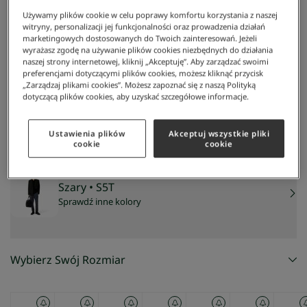
Używamy plików cookie w celu poprawy komfortu korzystania z naszej
witryny, personalizacji jej funkcjonalności oraz prowadzenia działań
marketingowych dostosowanych do Twoich zainteresowań. Jeżeli
wyrażasz zgodę na używanie plików cookies niezbędnych do działania
naszej strony internetowej, kliknij „Akceptuję”. Aby zarządzać swoimi
preferencjami dotyczącymi plików cookies, możesz kliknąć przycisk
„Zarządzaj plikami cookies”. Możesz zapoznać się z naszą Polityką
dotyczącą plików cookies, aby uzyskać szczegółowe informacje.
Lacoste
/
Mężczyzna
/
Odzież
/
Spodnie I Jeansy
/
Męskie Spodnie Slim Fit
Męskie spodnie slim fit
Ustawienia plików
Akceptuj wszystkie pliki
cookie
cookie
Szary
• S5T
Sprawdź inne kolory
Wybierz Swój Rozmiar