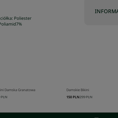
INFORMA
iółka: Poliester
 Poliamid7%
kini Damska Granatowa
Damskie Bikini
 PLN
150 PLN
299 PLN