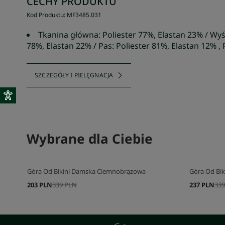
CECHY PRODUKTU
Kod Produktu
:
MF3485
.
031
Tkanina główna: Poliester 77%, Elastan 23% / Wyśc
78%, Elastan 22% / Pas: Poliester 81%, Elastan 12% ,
SZCZEGÓŁY I PIELĘGNACJA
Wybrane dla Ciebie
Góra Od Bikini Damska Ciemnobrązowa
Góra Od Bi
203 PLN
339 PLN
237 PLN
339