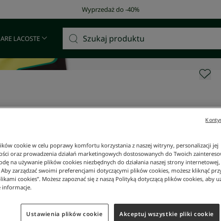
Darmowa dostawa od 400 zł!
 ARE LACOSTE
Kontyn
ków cookie w celu poprawy komfortu korzystania z naszej witryny, personalizacji jej
ości oraz prowadzenia działań marketingowych dostosowanych do Twoich zainteresow
dę na używanie plików cookies niezbędnych do działania naszej strony internetowej, k
. Aby zarządzać swoimi preferencjami dotyczącymi plików cookies, możesz kliknąć prz
likami cookies”. Możesz zapoznać się z naszą Polityką dotyczącą plików cookies, aby u
 informacje.
Ustawienia plików cookie
Akceptuj wszystkie pliki cookie