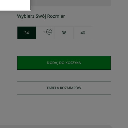
Wybierz Swój Rozmiar
34
36
38
40
DODAJ DO KOSZYKA
TABELA ROZMIARÓW