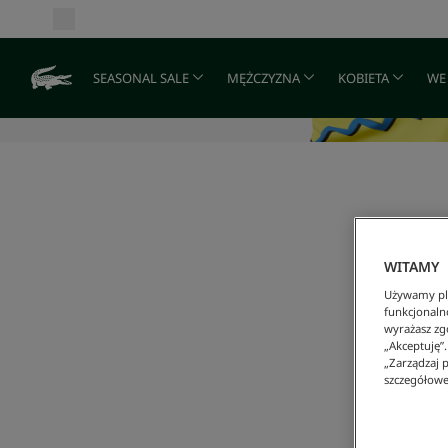
SEASONAL SALE
MĘŻCZYZNA
KOBIETA
WE
WITAMY
Używamy pli
funkcjonaln
wyrażasz zgo
„Akceptuję”
„Zarządzaj p
szczegółowe