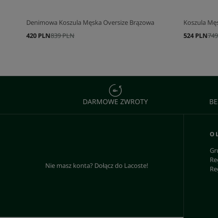
Denimowa Koszula Męska Oversize Brązowa
Koszula Męs
420 PLN
839 PLN
524 PLN
749
DARMOWE ZWROTY
BE
O 
Gr
Re
Nie masz konta? Dołącz do Lacoste!
Re