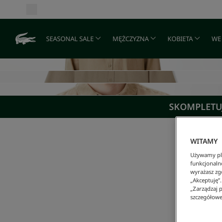
SEASONAL SALE
MĘŻCZYZNA
KOBIETA
WE
SKOMPLETUJ
WITAMY
Używamy pli
funkcjonaln
wyrażasz zgo
„Akceptuję”
„Zarządzaj p
szczegółowe