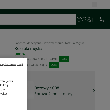
Lacoste
/
Mężczyzna
/
Odzież
/
Koszule
/
Koszula Męska
Koszula męska
300 zł
NAJNIŻSZA CENA Z 30 DNI:
419 zł
-
28
%
uuj bez akceptacji
CENA REGULARNA:
599 zł
-
50
%
ań. Jeżeli
liknij
Beżowy
• CB8
ycisk
Sprawdź inne kolory
zyskać