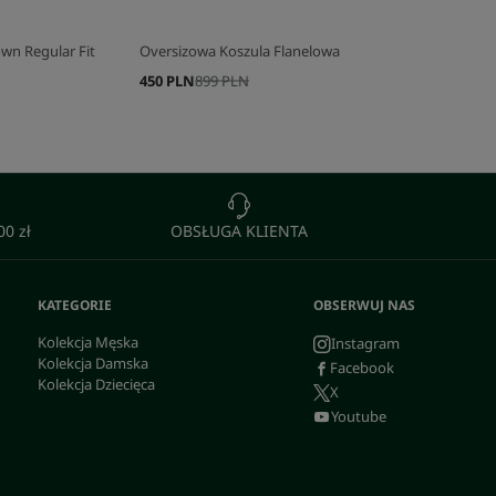
wn Regular Fit
Oversizowa Koszula Flanelowa
450 PLN
899 PLN
0 zł
OBSŁUGA KLIENTA
KATEGORIE
OBSERWUJ NAS
Kolekcja Męska
Instagram
Kolekcja Damska
Facebook
Kolekcja Dziecięca
X
Youtube