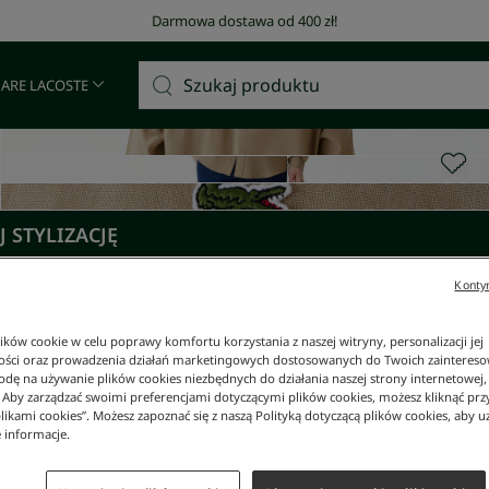
Darmowa dostawa od 400 zł!
 ARE LACOSTE
 STYLIZACJĘ
Kontyn
ków cookie w celu poprawy komfortu korzystania z naszej witryny, personalizacji jej
ości oraz prowadzenia działań marketingowych dostosowanych do Twoich zainteresow
dę na używanie plików cookies niezbędnych do działania naszej strony internetowej, k
. Aby zarządzać swoimi preferencjami dotyczącymi plików cookies, możesz kliknąć prz
likami cookies”. Możesz zapoznać się z naszą Polityką dotyczącą plików cookies, aby u
 informacje.