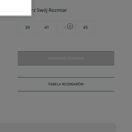
Wybierz Swój Rozmiar
39
41
43
45
DODAJ DO KOSZYKA
TABELA ROZMIARÓW