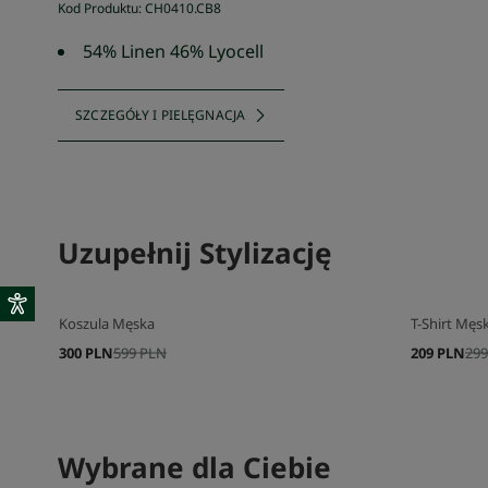
Kod Produktu
:
CH0410
.
CB8
54% Linen 46% Lyocell
SZCZEGÓŁY I PIELĘGNACJA
Uzupełnij Stylizację
Koszula Męska
T-Shirt Męsk
300 PLN
599 PLN
209 PLN
299
Wybrane dla Ciebie