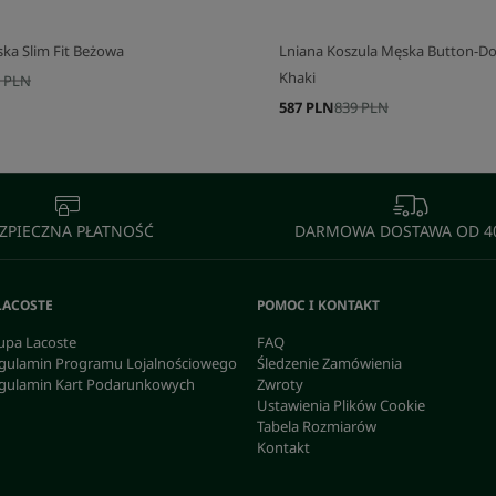
ka Slim Fit Beżowa
Lniana Koszula Męska Button-Do
Khaki
 PLN
587 PLN
839 PLN
ZPIECZNA PŁATNOŚĆ
DARMOWA DOSTAWA OD 40
LACOSTE
POMOC I KONTAKT
upa Lacoste
FAQ
gulamin Programu Lojalnościowego
Śledzenie Zamówienia
gulamin Kart Podarunkowych
Zwroty
Ustawienia Plików Cookie
Tabela Rozmiarów
Kontakt