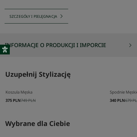
SZCZEGÓŁY I PIELĘGNACJA
INFORMACJE O PRODUKCJI I IMPORCIE
Uzupełnij Stylizację
Koszula Męska
Spodnie Męski
375 PLN
749 PLN
340 PLN
679 P
Wybrane dla Ciebie