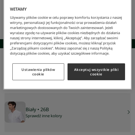
WITAMY
Używamy plików cookie w celu poprawy komfortu korzystania z naszej
witryny, personalizacji jej funkcjonalności oraz prowadzenia działań
marketingowych dostosowanych do Twoich zainteresowań. Jeżeli
wyrażasz zgodę na używanie plików cookies niezbędnych do działania
naszej strony internetowej, kliknij „Akceptuję”. Aby zarządzać swoimi
SKOMPLETUJ STYLIZACJĘ
preferencjami dotyczącymi plików cookies, możesz kliknąć przycisk
„Zarządzaj plikami cookies”. Możesz zapoznać się z naszą Polityką
dotyczącą plików cookies, aby uzyskać szczegółowe informacje.
Lacoste
/
Mężczyzna
/
Odzież
/
Koszule
/
Koszula Męska
Koszula męska
Ustawienia plików
Akceptuj wszystkie pliki
375 zł
cookie
cookie
NAJNIŻSZA CENA Z 30 DNI:
524 zł
-
28
%
CENA REGULARNA:
749 zł
-
50
%
Biały
• 26B
Sprawdź inne kolory