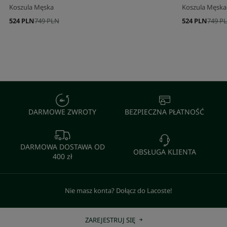
Koszula Męska
Koszula Męska
524 PLN
749 PLN
524 PLN
749 P
DARMOWE ZWROTY
BEZPIECZNA PŁATNOŚĆ
DARMOWA DOSTAWA OD
OBSŁUGA KLIENTA
400 zł
Nie masz konta? Dołącz do Lacoste!
ZAREJESTRUJ SIĘ