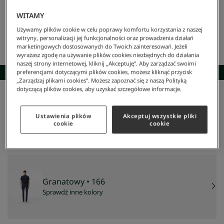
WITAMY
Używamy plików cookie w celu poprawy komfortu korzystania z naszej
witryny, personalizacji jej funkcjonalności oraz prowadzenia działań
marketingowych dostosowanych do Twoich zainteresowań. Jeżeli
wyrażasz zgodę na używanie plików cookies niezbędnych do działania
naszej strony internetowej, kliknij „Akceptuję”. Aby zarządzać swoimi
SKOMPLETUJ STYLIZACJĘ
preferencjami dotyczącymi plików cookies, możesz kliknąć przycisk
„Zarządzaj plikami cookies”. Możesz zapoznać się z naszą Polityką
dotyczącą plików cookies, aby uzyskać szczegółowe informacje.
Lacoste
/
Mężczyzna
/
Odzież
/
Koszule
/
Koszula Męska
Koszula męska
Ustawienia plików
Akceptuj wszystkie pliki
524 zł
cookie
cookie
NAJNIŻSZA CENA Z 30 DNI:
524 zł
CENA REGULARNA:
749 zł
-
30
%
Granatowy
• 166
Sprawdź inne kolory