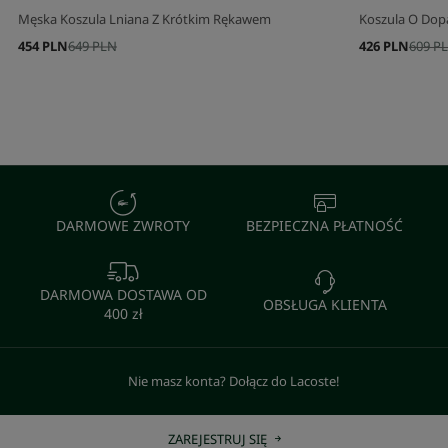
Męska Koszula Lniana Z Krótkim Rękawem
Koszula O Dop
454 PLN
649 PLN
426 PLN
609 P
DARMOWE ZWROTY
BEZPIECZNA PŁATNOŚĆ
DARMOWA DOSTAWA OD
OBSŁUGA KLIENTA
400 zł
Nie masz konta? Dołącz do Lacoste!
ZAREJESTRUJ SIĘ