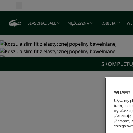
SEASONAL SALE
MĘŻCZYZNA
KOBIETA
WE
SKOMPLETUJ
WITAMY
Używamy pli
funkcjonaln
wyrażasz zgo
„Akceptuję”
„Zarządzaj p
szczegółowe