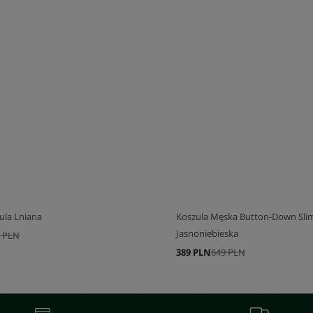
J SWÓJ ZESTAW
SKOMPLETUJ SWÓJ ZESTAW
ula Lniana
Koszula Męska Button-Down Slim
Jasnoniebieska
 PLN
389 PLN
649 PLN