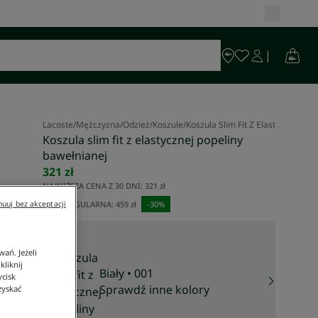
Lacoste
/
Mężczyzna
/
Odzież
/
Koszule
/
Koszula Slim Fit Z Elastycznej Po
Koszula slim fit z elastycznej popeliny
bawełnianej
321 zł
NAJNIŻSZA CENA Z 30 DNI:
321 zł
CENA REGULARNA:
459 zł
-
30
%
uuj bez akceptacji
ań. Jeżeli
liknij
Biały
• 001
ycisk
Sprawdź inne kolory
zyskać