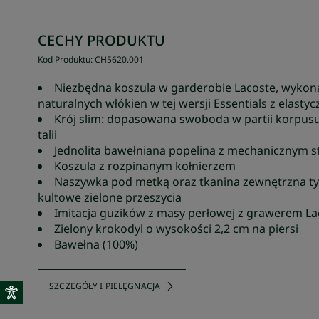
CECHY PRODUKTU
Kod Produktu
:
CH5620
.
001
Niezbędna koszula w garderobie Lacoste, wykon
naturalnych włókien w tej wersji Essentials z elastyc
Krój slim: dopasowana swoboda w partii korpusu
talii
Jednolita bawełniana popelina z mechanicznym 
Koszula z rozpinanym kołnierzem
Naszywka pod metką oraz tkanina zewnętrzna ty
kultowe zielone przeszycia
Imitacja guzików z masy perłowej z grawerem La
Zielony krokodyl o wysokości 2,2 cm na piersi
Bawełna (100%)
SZCZEGÓŁY I PIELĘGNACJA