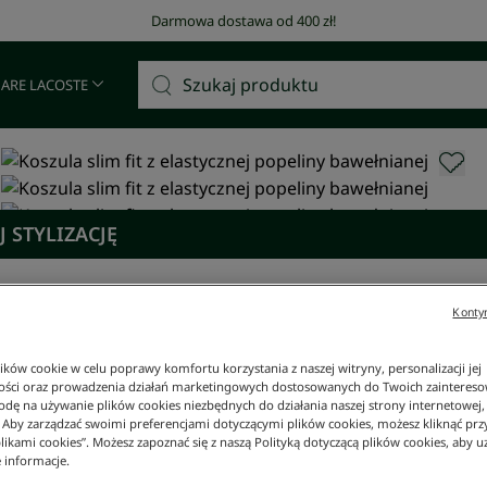
Darmowa dostawa od 400 zł!
 ARE LACOSTE
 STYLIZACJĘ
Kontyn
ków cookie w celu poprawy komfortu korzystania z naszej witryny, personalizacji jej
ości oraz prowadzenia działań marketingowych dostosowanych do Twoich zainteresow
dę na używanie plików cookies niezbędnych do działania naszej strony internetowej, k
. Aby zarządzać swoimi preferencjami dotyczącymi plików cookies, możesz kliknąć prz
likami cookies”. Możesz zapoznać się z naszą Polityką dotyczącą plików cookies, aby u
 informacje.