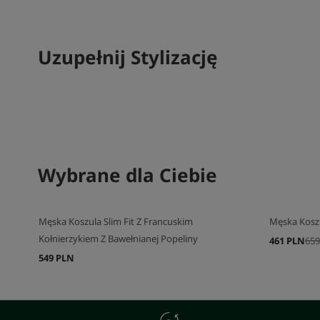
Uzupełnij Stylizację
SKOMPLETUJ SWÓJ ZESTAW
Wybrane dla Ciebie
SKOMPLETU
Męska Koszula Slim Fit Z Francuskim
Męska Kosz
Kołnierzykiem Z Bawełnianej Popeliny
461 PLN
659
549 PLN