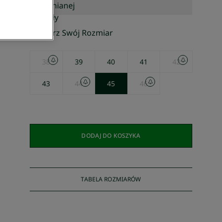
Wybierz Swój Rozmiar
38
39
40
41
42
43
44
45
46
DODAJ DO KOSZYKA
TABELA ROZMIARÓW