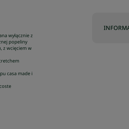
INFORMA
ana wyłącznie z
znej popeliny
, z wcięciem w
stretchem
pu casa made i
coste