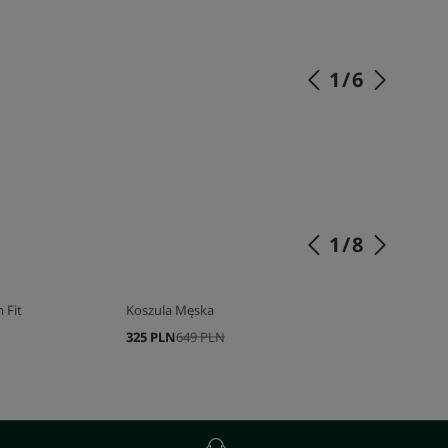
1
/
6
SKOMPLETUJ SWÓJ ZESTAW
1
/
8
 Fit
Koszula Męska
325 PLN
649 PLN