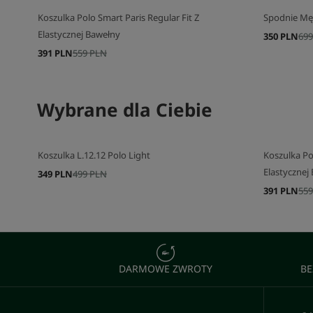
Koszulka Polo Smart Paris Regular Fit Z
Spodnie Mę
Elastycznej Bawełny
350 PLN
699
391 PLN
559 PLN
Wybrane dla Ciebie
Koszulka L.12.12 Polo Light
Koszulka Pol
Elastycznej
349 PLN
499 PLN
391 PLN
559
DARMOWE ZWROTY
BE