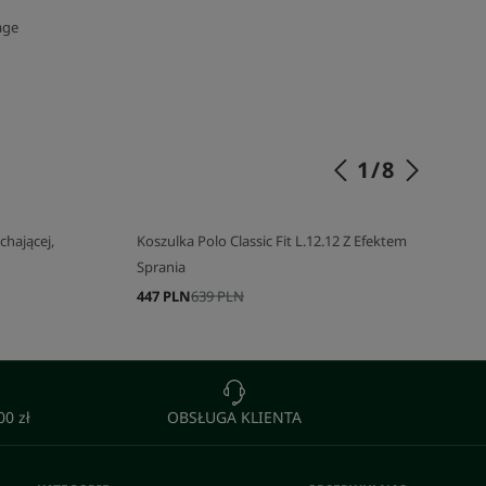
age
1
/
8
chającej,
Koszulka Polo Classic Fit L.12.12 Z Efektem
Sprania
447 PLN
639 PLN
0 zł
OBSŁUGA KLIENTA