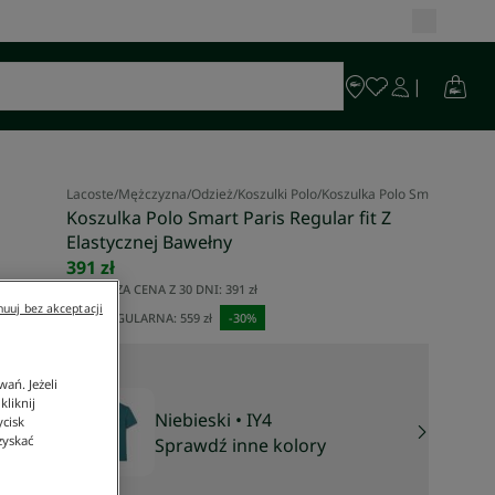
Lacoste
/
Mężczyzna
/
Odzież
/
Koszulki Polo
/
Koszulka Polo Smart Paris R
Koszulka Polo Smart Paris Regular fit Z
Elastycznej Bawełny
391 zł
NAJNIŻSZA CENA Z 30 DNI:
391 zł
uuj bez akceptacji
CENA REGULARNA:
559 zł
-
30
%
ań. Jeżeli
liknij
Niebieski
• IY4
ycisk
zyskać
Sprawdź inne kolory