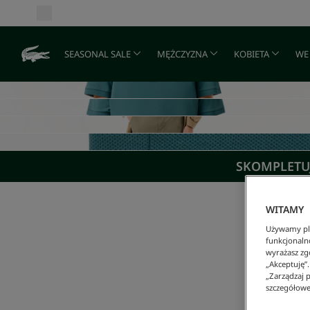
SEASONAL SALE
MĘŻCZYZNA
KOBIETA
WE
SKOMPLETUJ
WITAMY
Używamy pli
funkcjonaln
wyrażasz zgo
„Akceptuję”
„Zarządzaj p
szczegółowe