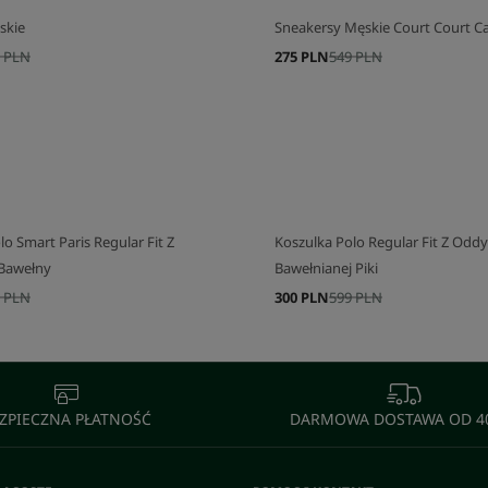
skie
Sneakersy Męskie Court Court C
 PLN
275 PLN
549 PLN
o Smart Paris Regular Fit Z
Koszulka Polo Regular Fit Z Oddy
 Bawełny
Bawełnianej Piki
 PLN
300 PLN
599 PLN
ZPIECZNA PŁATNOŚĆ
DARMOWA DOSTAWA OD 40