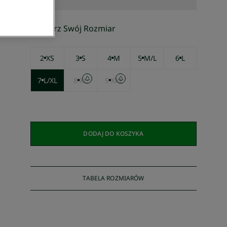
Wybierz Swój Rozmiar
2
XS
3
S
4
M
5
M/L
6
L
7
L/XL
8
XL
9
XXL
DODAJ DO KOSZYKA
TABELA ROZMIARÓW