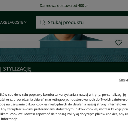
Darmowa dostawa od 400 zł!
 ARE LACOSTE
 STYLIZACJĘ
Kontyn
ków cookie w celu poprawy komfortu korzystania z naszej witryny, personalizacji jej
ości oraz prowadzenia działań marketingowych dostosowanych do Twoich zainteresow
dę na używanie plików cookies niezbędnych do działania naszej strony internetowej, k
. Aby zarządzać swoimi preferencjami dotyczącymi plików cookies, możesz kliknąć prz
likami cookies”. Możesz zapoznać się z naszą Polityką dotyczącą plików cookies, aby u
 informacje.