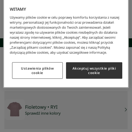
WITAMY
Używamy plików cookie w celu poprawy komfortu korzystania z naszej
witryny, personalizacji jej funkcjonalności oraz prowadzenia działań
marketingowych dostosowanych do Twoich zainteresowań. Jeżeli
wyrażasz zgodę na używanie plików cookies niezbędnych do działania
naszej strony internetowej, kliknij „Akceptuję”. Aby zarządzać swoimi
SKOMPLETUJ STYLIZACJĘ
preferencjami dotyczącymi plików cookies, możesz kliknąć przycisk
„Zarządzaj plikami cookies”. Możesz zapoznać się z naszą Polityką
dotyczącą plików cookies, aby uzyskać szczegółowe informacje.
Lacoste
/
Mężczyzna
/
Odzież
/
T-Shirty
/
Koszulka Z Bawełnianego Dżerseju Loose Fit
Koszulka z bawełnianego dżerseju loose fit
Ustawienia plików
Akceptuj wszystkie pliki
227 zł
cookie
cookie
NAJNIŻSZA CENA Z 30 DNI:
227,40 zł
CENA REGULARNA:
379 zł
-
40
%
Fioletowy
• RYI
Sprawdź inne kolory