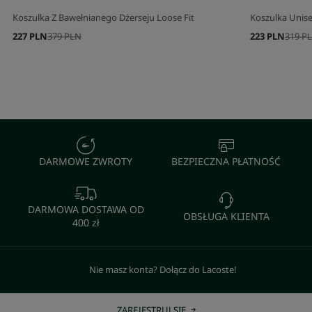
Koszulka Z Bawełnianego Dżerseju Loose Fit
Koszulka Unise
227 PLN
379 PLN
223 PLN
319 P
DARMOWE ZWROTY
BEZPIECZNA PŁATNOŚĆ
DARMOWA DOSTAWA OD
OBSŁUGA KLIENTA
400 zł
Nie masz konta? Dołącz do Lacoste!
ZAREJESTRUJ SIĘ