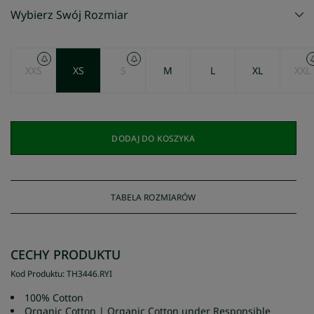
Wybierz Swój Rozmiar
XXS
XS
S
M
L
XL
XXL
DODAJ DO KOSZYKA
TABELA ROZMIARÓW
CECHY PRODUKTU
Kod Produktu
:
TH3446
.
RYI
100% Cotton
Organic Cotton | Organic Cotton under Responsible