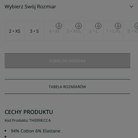
Wybierz Swój Rozmiar
2 • XS
3 • S
4 • M
5 • M/L
6 • L
7 • L/XL
8 • X
DODAJ DO KOSZYKA
TABELA ROZMIARÓW
CECHY PRODUKTU
Kod Produktu
:
TH0998
.
CCA
94% Cotton 6% Elastane