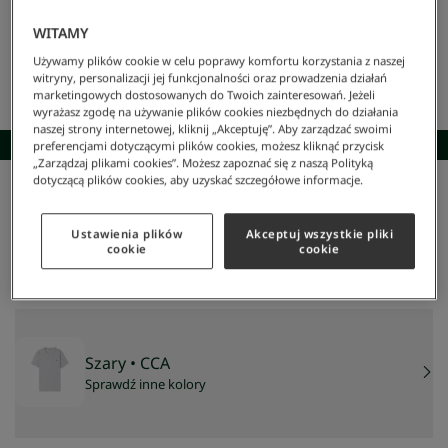
WITAMY
Używamy plików cookie w celu poprawy komfortu korzystania z naszej
witryny, personalizacji jej funkcjonalności oraz prowadzenia działań
marketingowych dostosowanych do Twoich zainteresowań. Jeżeli
wyrażasz zgodę na używanie plików cookies niezbędnych do działania
naszej strony internetowej, kliknij „Akceptuję”. Aby zarządzać swoimi
SKOMPLETUJ STYLIZACJĘ
preferencjami dotyczącymi plików cookies, możesz kliknąć przycisk
„Zarządzaj plikami cookies”. Możesz zapoznać się z naszą Polityką
dotyczącą plików cookies, aby uzyskać szczegółowe informacje.
Lacoste
/
Mężczyzna
/
Odzież
/
T-Shirty
/
Męski T-Shirt Z Okrągłym Dekoltem
Męski t-shirt z okrągłym dekoltem
Ustawienia plików
Akceptuj wszystkie pliki
209 zł
cookie
cookie
NAJNIŻSZA CENA Z 30 DNI:
209 zł
CENA REGULARNA:
299 zł
-
30
%
Szary
• CCA
Sprawdź inne kolory