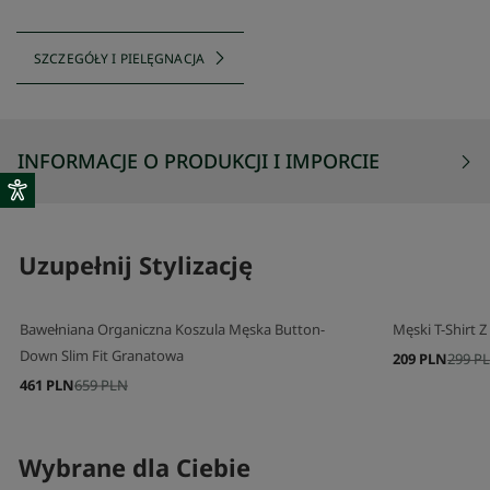
SZCZEGÓŁY I PIELĘGNACJA
INFORMACJE O PRODUKCJI I IMPORCIE
Uzupełnij Stylizację
Bawełniana Organiczna Koszula Męska Button-
Męski T-Shirt
Down Slim Fit Granatowa
209 PLN
299 P
461 PLN
659 PLN
Wybrane dla Ciebie