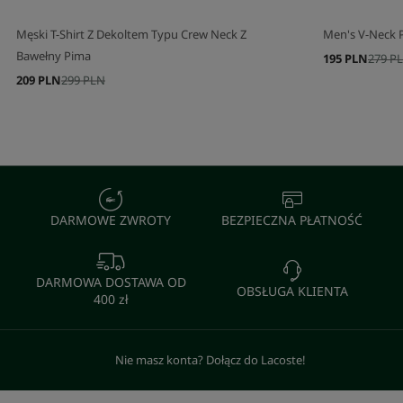
Męski T-Shirt Z Dekoltem Typu Crew Neck Z
Men's V-Neck P
Bawełny Pima
195 PLN
279 P
209 PLN
299 PLN
DARMOWE ZWROTY
BEZPIECZNA PŁATNOŚĆ
DARMOWA DOSTAWA OD
OBSŁUGA KLIENTA
400 zł
Nie masz konta? Dołącz do Lacoste!