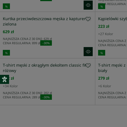
RĘKAW
CENA REGULARNA:
%
%
Kurtka przeciwdeszczowa męska z kapturem
Kąpielówki sz
KOŁNIERZYK
zielona
223 zł
629 zł
+
27
Kolor
NAJNIŻSZA CENA Z 30 DNI:
629 zł
WZÓR
NAJNIŻSZA CENA Z 
CENA REGULARNA:
899 zł
-
30
%
CENA REGULARNA:
%
%
T-shirt męski z okrągłym dekoltem classic fit
T-shirt męski z
różowy
biały
202 zł
279 zł
+
34
Kolor
+
6
Kolor
NAJNIŻSZA CENA Z 30 DNI:
202 zł
NAJNIŻSZA CENA Z 
CENA REGULARNA:
289 zł
-
30
%
CENA REGULARNA: