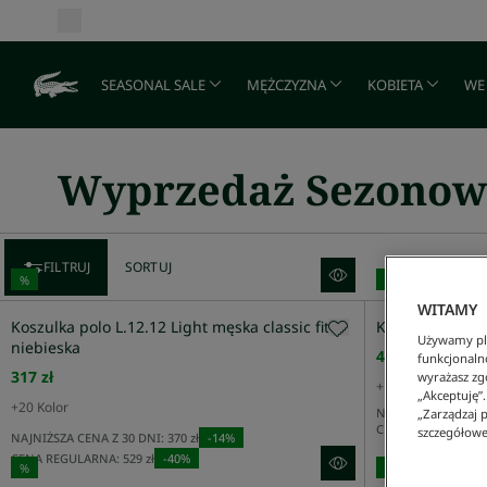
SEASONAL SALE
MĘŻCZYZNA
KOBIETA
WE
Wyprzedaż Sezonow
FILTRUJ
SORTUJ
%
%
WITAMY
Koszulka polo L.12.12 Light męska classic fit
Koszulka polo P
Używamy pli
niebieska
426 zł
funkcjonaln
317 zł
wyrażasz zgo
+
13
Kolor
„Akceptuję”
Rekomendowane
+
20
Kolor
NAJNIŻSZA CENA Z 
„Zarządzaj p
CENA REGULARNA:
szczegółowe
NAJNIŻSZA CENA Z 30 DNI:
370 zł
-
14
%
Cena Rosnąco
CENA REGULARNA:
529 zł
-
40
%
%
%
Cena Malejąco