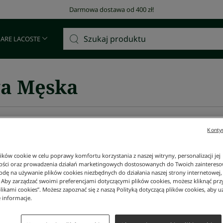
Darmowa dostawa od 400 zł!
 ARE LACOSTE
a Męska
%
Kontyn
aris Stretch Piqué Regular Fit
Sneakersy L003 2K24 męskie cz
ków cookie w celu poprawy komfortu korzystania z naszej witryny, personalizacji jej
419 zł
ości oraz prowadzenia działań marketingowych dostosowanych do Twoich zainteresow
dę na używanie plików cookies niezbędnych do działania naszej strony internetowej, k
NAJNIŻSZA CENA Z 30 DNI:
419 zł
. Aby zarządzać swoimi preferencjami dotyczącymi plików cookies, możesz kliknąć prz
CENA REGULARNA:
699 zł
-
40
%
30 DNI:
426 zł
likami cookies”. Możesz zapoznać się z naszą Polityką dotyczącą plików cookies, aby u
609 zł
-
30
%
 informacje.
%