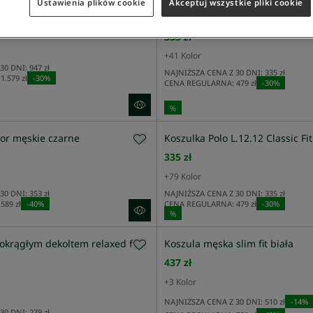
Ustawienia plików cookie
Akceptuj wszystkie pliki cookie
z kapturem pikowana regular
Koszulka polo Slim Fit L.12.12 z 
335 zł
+
41
Kolor
30 DNI:
947 zł
NAJNIŻSZA CENA Z 30 DNI:
335 zł
1.579 zł
-
30
%
CENA REGULARNA:
479 zł
-
30
%
%
or męskie czarne
Koszulka Polo L.12.12 Classic Fit
335 zł
+
79
Kolor
30 DNI:
353 zł
NAJNIŻSZA CENA Z 30 DNI:
335 zł
589 zł
-
40
%
CENA REGULARNA:
479 zł
-
30
%
%
 okrągłym dekoltem relaxed fit
Koszula męska slim fit biała
437 zł
+
3
Kolor
NAJNIŻSZA CENA Z 30 DNI:
510 zł
-
14
%
30 DNI:
279 zł