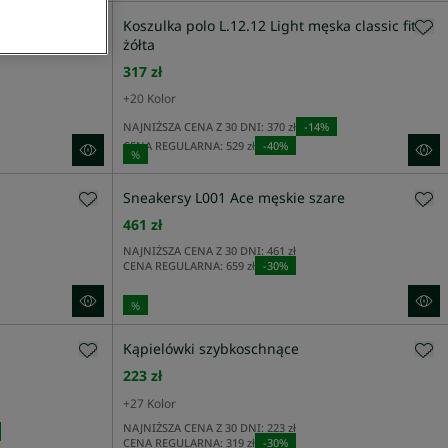
piki
Koszulka polo L.12.12 Light męska classic fit
żółta
317 zł
+
20
Kolor
NAJNIŻSZA CENA Z 30 DNI:
370 zł
-
14
%
CENA REGULARNA:
529 zł
-
40
%
%
Sneakersy L001 Ace męskie szare
461 zł
NAJNIŻSZA CENA Z 30 DNI:
461 zł
CENA REGULARNA:
659 zł
-
30
%
%
Kąpielówki szybkoschnące
223 zł
+
27
Kolor
NAJNIŻSZA CENA Z 30 DNI:
223 zł
CENA REGULARNA:
319 zł
-
30
%