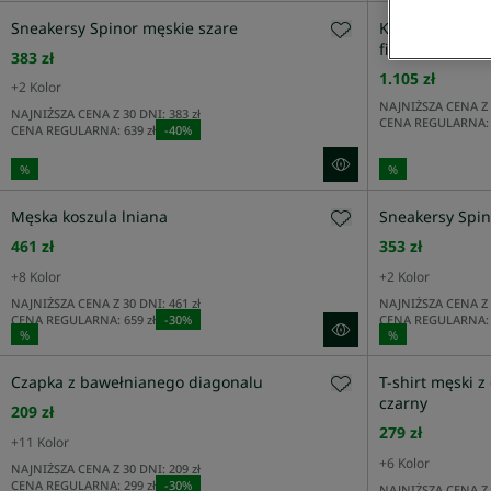
Nowości
Sneakersy Spinor męskie szare
Kurtka męska 
fit czarna
383 zł
1.105 zł
+
2
Kolor
PŁEĆ
NAJNIŻSZA CENA Z 
NAJNIŻSZA CENA Z 30 DNI:
383 zł
CENA REGULARNA:
CENA REGULARNA:
639 zł
-
40
%
%
%
KATEGORIA
Męska koszula lniana
Sneakersy Spin
461 zł
353 zł
KOLOR
+
8
Kolor
+
2
Kolor
NAJNIŻSZA CENA Z 30 DNI:
461 zł
NAJNIŻSZA CENA Z 
CENA REGULARNA:
659 zł
-
30
%
CENA REGULARNA:
ROZMIAR
%
%
Czapka z bawełnianego diagonalu
T-shirt męski z
czarny
209 zł
FIT
279 zł
+
11
Kolor
+
6
Kolor
NAJNIŻSZA CENA Z 30 DNI:
209 zł
CENA REGULARNA:
299 zł
-
30
%
NAJNIŻSZA CENA Z 