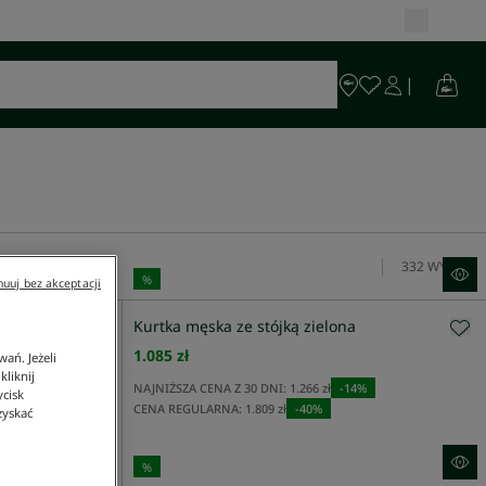
332
WYNIK
%
uuj bez akceptacji
arne
Kurtka męska ze stójką zielona
1.085 zł
ań. Jeżeli
liknij
NAJNIŻSZA CENA Z 30 DNI:
1.266 zł
-
14
%
ycisk
CENA REGULARNA:
1.809 zł
-
40
%
zyskać
%