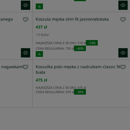
%
nianego
Koszula męska slim fit jasnoniebieska
437 zł
+
3
Kolor
NAJNIŻSZA CENA Z 30 DNI:
510 zł
-
14
%
CENA REGULARNA:
729 zł
-
40
%
%
i nogawkami
Koszulka polo męska z nadrukiem classic fit
biała
475 zł
NAJNIŻSZA CENA Z 30 DNI:
475 zł
CENA REGULARNA:
679 zł
-
30
%