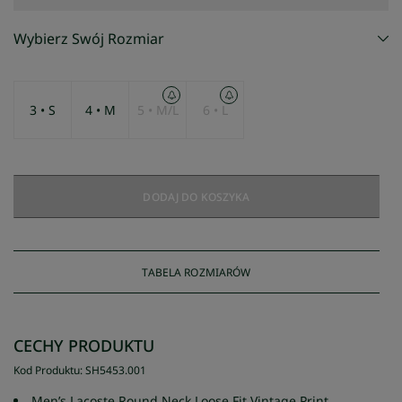
Wybierz Swój Rozmiar
3 • S
4 • M
5 • M/L
6 • L
DODAJ DO KOSZYKA
TABELA ROZMIARÓW
CECHY PRODUKTU
Kod Produktu
:
SH5453
.
001
Men’s Lacoste Round Neck Loose Fit Vintage Print