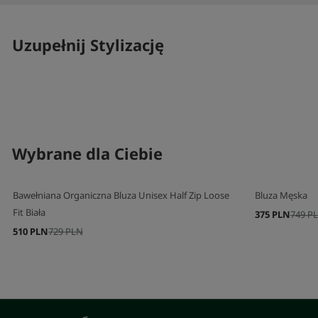
Uzupełnij Stylizację
SKOMPLETUJ SWÓJ ZESTAW
SKOMPLETUJ 
Wybrane dla Ciebie
Bawełniana Organiczna Bluza Unisex Half Zip Loose
Bluza Męska
Fit Biała
375 PLN
749 P
510 PLN
729 PLN