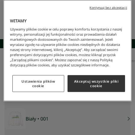
Kontynuuj bez akceptacji
WITAMY
Używamy plików cookie w celu poprawy komfortu korzystania z naszej
witryny, personalizacji jej funkcjonalności oraz prowadzenia działań
marketingowych dostosowanych do Twoich zainteresowań. Jeżeli
SKOMPLETUJ STYLIZACJĘ
wyrażasz zgodę na używanie plików cookies niezbędnych do działania
naszej strony internetowej, kliknij „Akceptuję”. Aby zarządzać swoimi
preferencjami dotyczącymi plików cookies, możesz kliknąć przycisk
„Zarządzaj plikami cookies”. Możesz zapoznać się z naszą Polityką
Lacoste
/
Mężczyzna
/
Odzież
/
Bluzy
/
Męska Bluza Z Okrągłym Dekoltem I Nadrukiem Retro
dotyczącą plików cookies, aby uzyskać szczegółowe informacje.
Męska bluza z okrągłym dekoltem i nadrukiem retro
loose fit
375 zł
Ustawienia plików
Akceptuj wszystkie pliki
NAJNIŻSZA CENA Z 30 DNI:
449,40 zł
-
17
%
cookie
cookie
CENA REGULARNA:
749 zł
-
50
%
Biały
• 001