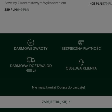
Bawełny Z Kontrastowym Wykończeniem
405 PLN
579 P
389 PLN
649 PLN
DARMOWE ZWROTY
BEZPIECZNA PŁATNOŚĆ
DARMOWA DOSTAWA OD
OBSŁUGA KLIENTA
400 zł
Nie masz konta? Dołącz do Lacoste!
ZAREJESTRUJ SIĘ