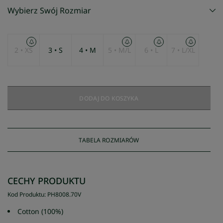
Wybierz Swój Rozmiar
2 • XS
3 • S
4 • M
5 • M/L
6 • L
7 • L/XL
DODAJ DO KOSZYKA
TABELA ROZMIARÓW
CECHY PRODUKTU
Kod Produktu
:
PH8008
.
70V
Cotton (100%)