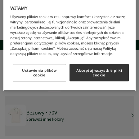
WITAMY
Używamy plików cookie w celu poprawy komfortu korzystania z naszej
witryny, personalizacji jej funkcjonalności oraz prowadzenia działań
marketingowych dostosowanych do Twoich zainteresowań. Jeżeli
wyrażasz zgodę na używanie plików cookies niezbędnych do działania
naszej strony internetowej, kliknij „Akceptuję”. Aby zarządzać swoimi
preferencjami dotyczącymi plików cookies, możesz kliknąć przycisk
SKOMPLETUJ STYLIZACJĘ
„Zarządzaj plikami cookies”. Możesz zapoznać się z naszą Polityką
dotyczącą plików cookies, aby uzyskać szczegółowe informacje.
Lacoste
/
Mężczyzna
/
Odzież
/
Koszulki Polo
/
Męska Koszulka Polo
Męska Koszulka Polo
Ustawienia plików
Akceptuj wszystkie pliki
325 zł
cookie
cookie
NAJNIŻSZA CENA Z 30 DNI:
389 zł
-
16
%
CENA REGULARNA:
649 zł
-
50
%
Beżowy
• 70V
Sprawdź inne kolory