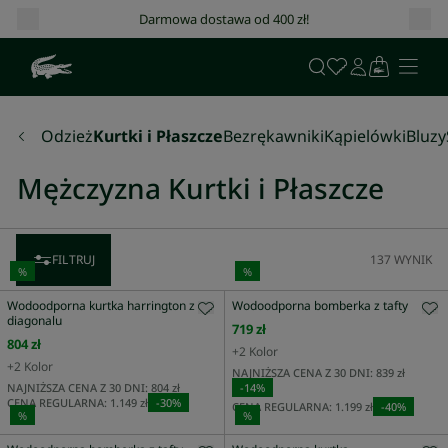
Darmowa dostawa od 400 zł!
Odzież
Kurtki i Płaszcze
Bezrękawniki
Kąpielówki
Bluzy
Mężczyzna Kurtki i Płaszcze
FILTRUJ
137
WYNIK
%
%
Wodoodporna kurtka harrington z
Wodoodporna bomberka z tafty
diagonalu
719 zł
804 zł
+
2
Kolor
+
2
Kolor
NAJNIŻSZA CENA Z 30 DNI:
839 zł
NAJNIŻSZA CENA Z 30 DNI:
804 zł
-
14
%
CENA REGULARNA:
1.149 zł
-
30
%
CENA REGULARNA:
1.199 zł
-
40
%
%
%