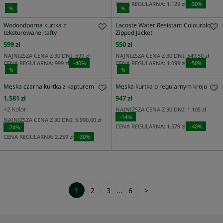
CENA REGULARNA:
1.129 zł
-
30
%
%
%
Wodoodporna kurtka z
Lacoste Water Resistant Colourblock
teksturowanej tafty
Zipped Jacket
599 zł
550 zł
NAJNIŻSZA CENA Z 30 DNI:
599 zł
NAJNIŻSZA CENA Z 30 DNI:
549,50 zł
CENA REGULARNA:
999 zł
-
40
%
CENA REGULARNA:
1.099 zł
-
50
%
%
%
Męska czarna kurtka z kapturem
Męska kurtka o regularnym kroju
1.581 zł
947 zł
+
2
Kolor
NAJNIŻSZA CENA Z 30 DNI:
1.105 zł
-
14
%
NAJNIŻSZA CENA Z 30 DNI:
5.990,00 zł
CENA REGULARNA:
1.579 zł
-
40
%
-
74
%
CENA REGULARNA:
2.259 zł
-
30
%
1
2
3
...
6
>