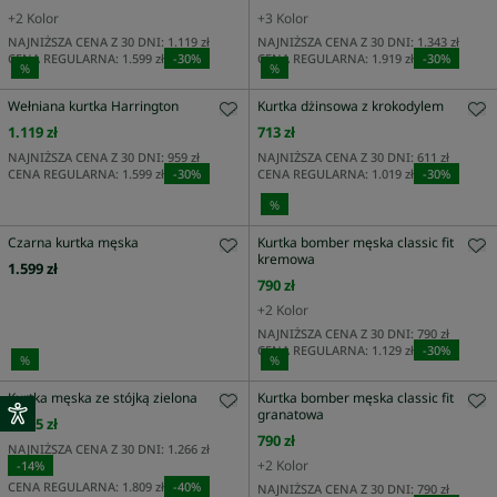
+
2
Kolor
+
3
Kolor
NAJNIŻSZA CENA Z 30 DNI:
1.119 zł
NAJNIŻSZA CENA Z 30 DNI:
1.343 zł
CENA REGULARNA:
1.599 zł
-
30
%
CENA REGULARNA:
1.919 zł
-
30
%
%
%
Wełniana kurtka Harrington
Kurtka dżinsowa z krokodylem
1.119 zł
713 zł
NAJNIŻSZA CENA Z 30 DNI:
959 zł
NAJNIŻSZA CENA Z 30 DNI:
611 zł
CENA REGULARNA:
1.599 zł
-
30
%
CENA REGULARNA:
1.019 zł
-
30
%
%
Czarna kurtka męska
Kurtka bomber męska classic fit
kremowa
1.599 zł
790 zł
+
2
Kolor
NAJNIŻSZA CENA Z 30 DNI:
790 zł
CENA REGULARNA:
1.129 zł
-
30
%
%
%
Kurtka męska ze stójką zielona
Kurtka bomber męska classic fit
granatowa
1.085 zł
790 zł
NAJNIŻSZA CENA Z 30 DNI:
1.266 zł
+
2
Kolor
-
14
%
CENA REGULARNA:
1.809 zł
-
40
%
NAJNIŻSZA CENA Z 30 DNI:
790 zł