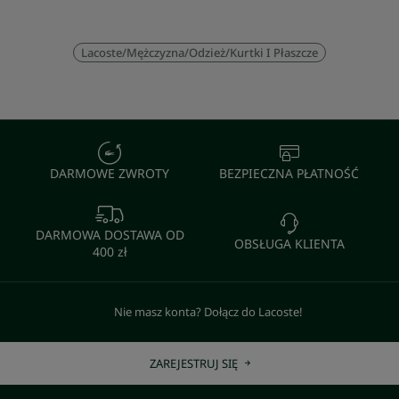
Lacoste
/
Mężczyzna
/
Odzież
/
Kurtki I Płaszcze
DARMOWE ZWROTY
BEZPIECZNA PŁATNOŚĆ
DARMOWA DOSTAWA OD
OBSŁUGA KLIENTA
400 zł
Nie masz konta? Dołącz do Lacoste!
ZAREJESTRUJ SIĘ