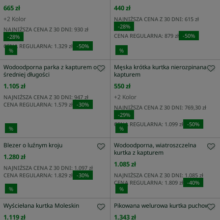
665 zł
440 zł
+
2
Kolor
NAJNIŻSZA CENA Z 30 DNI:
615 zł
-
28
%
NAJNIŻSZA CENA Z 30 DNI:
930 zł
CENA REGULARNA:
879 zł
-
50
%
-
28
%
CENA REGULARNA:
1.329 zł
-
50
%
%
%
Wodoodporna parka z kapturem o
Męska krótka kurtka nierozpinana z
średniej długości
kapturem
1.105 zł
550 zł
+
2
Kolor
NAJNIŻSZA CENA Z 30 DNI:
947 zł
CENA REGULARNA:
1.579 zł
-
30
%
NAJNIŻSZA CENA Z 30 DNI:
769,30 zł
-
29
%
CENA REGULARNA:
1.099 zł
-
50
%
%
%
Blezer o luźnym kroju
Wodoodporna, wiatroszczelna
kurtka z kapturem
1.280 zł
1.085 zł
NAJNIŻSZA CENA Z 30 DNI:
1.097 zł
CENA REGULARNA:
1.829 zł
-
30
%
NAJNIŻSZA CENA Z 30 DNI:
1.085 zł
CENA REGULARNA:
1.809 zł
-
40
%
%
%
Wyściełana kurtka Moleskin
Pikowana welurowa kurtka puchowa
1.119 zł
1.343 zł