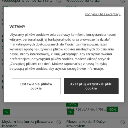
Wodoodporna bomberka z tafty
Wodoodporna kurtka
719 zł
903 zł
+
2
Kolor
NAJNIŻSZA CENA Z 30 DNI:
903 zł
Kontynuuj bez akceptacji
CENA REGULARNA:
1.129 zł
-
20
%
NAJNIŻSZA CENA Z 30 DNI:
719 zł
CENA REGULARNA:
1.199 zł
-
40
%
WITAMY
%
%
Używamy plików cookie w celu poprawy komfortu korzystania z naszej
Kurtka overshirt z grubego
Kurtka overshirt z grubego
witryny, personalizacji jej funkcjonalności oraz prowadzenia działań
bawełnianego denimu
bawełnianego denimu
marketingowych dostosowanych do Twoich zainteresowań. Jeżeli
587 zł
587 zł
wyrażasz zgodę na używanie plików cookies niezbędnych do działania
+
4
Kolor
+
4
Kolor
naszej strony internetowej, kliknij „Akceptuję”. Aby zarządzać swoimi
preferencjami dotyczącymi plików cookies, możesz kliknąć przycisk
NAJNIŻSZA CENA Z 30 DNI:
503 zł
NAJNIŻSZA CENA Z 30 DNI:
503 zł
„Zarządzaj plikami cookies”. Możesz zapoznać się z naszą Polityką
CENA REGULARNA:
839 zł
-
30
%
CENA REGULARNA:
839 zł
-
30
%
%
dotyczącą plików cookies, aby uzyskać szczegółowe informacje.
Wodoodporna kurtka Canvas z
Męska wodoodporna krótka kurtka
półsuwakiem z naszywką
pikowana
Ustawienia plików
Akceptuj wszystkie pliki
899 zł
900 zł
cookie
cookie
+
5
Kolor
NAJNIŻSZA CENA Z 30 DNI:
1.259 zł
-
29
%
CENA REGULARNA:
1.799 zł
-
50
%
%
%
Męska krótka kurtka pikowana z
Pikowana Kurtka Z Dużym
kapturem
Krokodylem