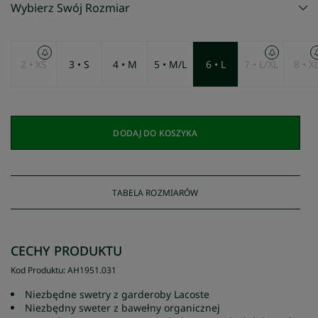
Wybierz Swój Rozmiar
2 • XS
3 • S
4 • M
5 • M/L
6 • L
7 • L/XL
8 • X
DODAJ DO KOSZYKA
TABELA ROZMIARÓW
CECHY PRODUKTU
Kod Produktu
:
AH1951
.
031
Niezbędne swetry z garderoby Lacoste
Niezbędny sweter z bawełny organicznej