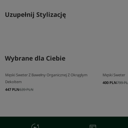
Uzupełnij Stylizację
SKOMPLETUJ SWÓJ ZESTAW
SKOMPLETUJ 
Wybrane dla Ciebie
Męski Sweter Z Bawełny Organicznej Z Okrągłym
Męski Sweter
Dekoltem
400 PLN
799 P
447 PLN
639 PLN