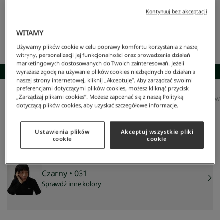
Kontynuuj bez akceptacji
WITAMY
Używamy plików cookie w celu poprawy komfortu korzystania z naszej
witryny, personalizacji jej funkcjonalności oraz prowadzenia działań
marketingowych dostosowanych do Twoich zainteresowań. Jeżeli
SKOMPLETUJ STYLIZACJĘ
wyrażasz zgodę na używanie plików cookies niezbędnych do działania
naszej strony internetowej, kliknij „Akceptuję”. Aby zarządzać swoimi
preferencjami dotyczącymi plików cookies, możesz kliknąć przycisk
„Zarządzaj plikami cookies”. Możesz zapoznać się z naszą Polityką
Lacoste
/
Mężczyzna
/
Odzież
/
Swetry
/
Męski Sweter Z Bawełny Organicznej Z Dekoltem W K
dotyczącą plików cookies, aby uzyskać szczegółowe informacje.
Męski sweter z bawełny organicznej z dekoltem w
kształcie litery V
589 zł
Ustawienia plików
Akceptuj wszystkie pliki
cookie
cookie
Czarny
• 031
Sprawdź inne kolory