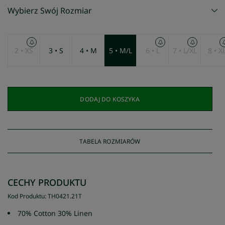
Wybierz Swój Rozmiar
2 • XS
3 • S
4 • M
5 • M/L
6 • L
7 • L/XL
8 • X
DODAJ DO KOSZYKA
TABELA ROZMIARÓW
CECHY PRODUKTU
Kod Produktu
:
TH0421
.
21T
70% Cotton 30% Linen