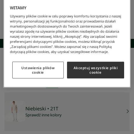
WITAMY
Używamy plików cookie w celu poprawy komfortu korzystania z naszej
witryny, personalizacji jej funkcjonalności oraz prowadzenia działań
marketingowych dostosowanych do Twoich zainteresowań. Jeżeli
wyrażasz zgodę na używanie plików cookies niezbędnych do działania
naszej strony internetowej, kliknij „Akceptuję”. Aby zarządzać swoimi
preferencjami dotyczącymi plików cookies, możesz kliknąć przycisk
SKOMPLETUJ STYLIZACJĘ
„Zarządzaj plikami cookies”. Możesz zapoznać się z naszą Polityką
dotyczącą plików cookies, aby uzyskać szczegółowe informacje.
Lacoste
/
Mężczyzna
/
Odzież
/
T-Shirty
/
Męski T-Shirt
Męski t-shirt
Ustawienia plików
Akceptuj wszystkie pliki
197 zł
cookie
cookie
NAJNIŻSZA CENA Z 30 DNI:
197 zł
CENA REGULARNA:
329 zł
-
40
%
Niebieski
• 21T
Sprawdź inne kolory