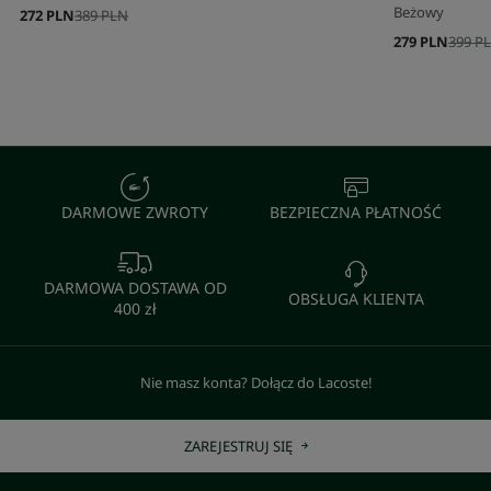
Beżowy
272 PLN
389 PLN
279 PLN
399 P
DARMOWE ZWROTY
BEZPIECZNA PŁATNOŚĆ
DARMOWA DOSTAWA OD
OBSŁUGA KLIENTA
400 zł
Nie masz konta? Dołącz do Lacoste!
ZAREJESTRUJ SIĘ