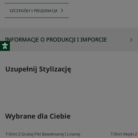
SZCZEGÓŁY I PIELĘGNACJA
INFORMACJE O PRODUKCJI I IMPORCIE
Uzupełnij Stylizację
SKOMPLETUJ SWÓJ ZESTAW
SKOMPLETUJ 
Wybrane dla Ciebie
T-Shirt Z Grubej Piki Bawełnianej I Lnianej
T-Shirt Męski 