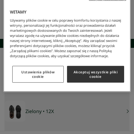
WITAMY
Używamy plików cookie w celu poprawy komfortu korzystania z naszej
witryny, personalizacji jej funkcjonalności oraz prowadzenia działań
marketingowych dostosowanych do Twoich zainteresowań. Jeżeli
wyrażasz zgodę na używanie plików cookies niezbędnych do działania
naszej strony internetowej, kliknij „Akceptuję”. Aby zarządzać swoimi
SKOMPLETUJ STYLIZACJĘ
preferencjami dotyczącymi plików cookies, możesz kliknąć przycisk
„Zarządzaj plikami cookies”. Możesz zapoznać się z naszą Polityką
dotyczącą plików cookies, aby uzyskać szczegółowe informacje.
Lacoste
/
Mężczyzna
/
Obuwie
/
Sneakersy
/
Męskie Buty Treningowe L003 2k24
Męskie buty treningowe l003 2k24
517 zł
Ustawienia plików
Akceptuj wszystkie pliki
cookie
cookie
NAJNIŻSZA CENA Z 30 DNI:
517 zł
CENA REGULARNA:
739 zł
-
30
%
Zielony
• 12X