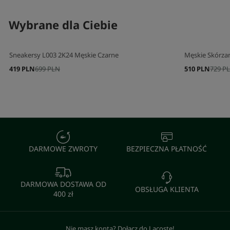
Wybrane dla Ciebie
Sneakersy L003 2K24 Męskie Czarne
Męskie Skórza
419 PLN
699 PLN
510 PLN
729 P
DARMOWE ZWROTY
BEZPIECZNA PŁATNOŚĆ
DARMOWA DOSTAWA OD
OBSŁUGA KLIENTA
400 zł
Nie masz konta? Dołącz do Lacoste!