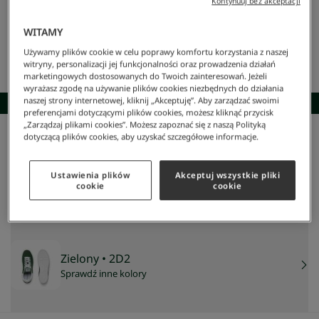
Kontynuuj bez akceptacji
WITAMY
Używamy plików cookie w celu poprawy komfortu korzystania z naszej
witryny, personalizacji jej funkcjonalności oraz prowadzenia działań
marketingowych dostosowanych do Twoich zainteresowań. Jeżeli
wyrażasz zgodę na używanie plików cookies niezbędnych do działania
naszej strony internetowej, kliknij „Akceptuję”. Aby zarządzać swoimi
SKOMPLETUJ STYLIZACJĘ
preferencjami dotyczącymi plików cookies, możesz kliknąć przycisk
„Zarządzaj plikami cookies”. Możesz zapoznać się z naszą Polityką
dotyczącą plików cookies, aby uzyskać szczegółowe informacje.
Lacoste
/
Mężczyzna
/
Obuwie
/
Sneakersy
/
Męskie Skórzane Sneakersy Baseshot
Męskie skórzane sneakersy Baseshot
329 zł
Ustawienia plików
Akceptuj wszystkie pliki
cookie
cookie
NAJNIŻSZA CENA Z 30 DNI:
384 zł
-
14
%
CENA REGULARNA:
549 zł
-
40
%
Zielony
• 2D2
Sprawdź inne kolory