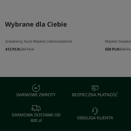
SKOMPLETUJ SWÓJ ZESTAW
SKOMPLETUJ 
Wybrane dla Ciebie
Sneakersy Aura Męskie Ciemnozielone
Męskie Sneaker
412 PLN
589 PLN
559 PLN
699 P
DARMOWE ZWROTY
BEZPIECZNA PŁATNOŚĆ
DARMOWA DOSTAWA OD
OBSŁUGA KLIENTA
400 zł