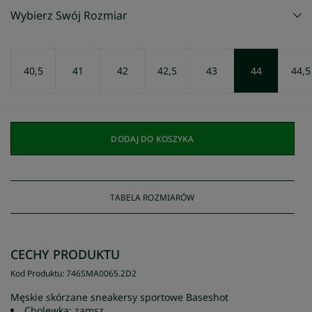
Wybierz Swój Rozmiar
40,5
41
42
42,5
43
44
44,5
DODAJ DO KOSZYKA
TABELA ROZMIARÓW
CECHY PRODUKTU
Kod Produktu
:
746SMA0065
.
2D2
Męskie skórzane sneakersy sportowe Baseshot
Cholewka: zamsz