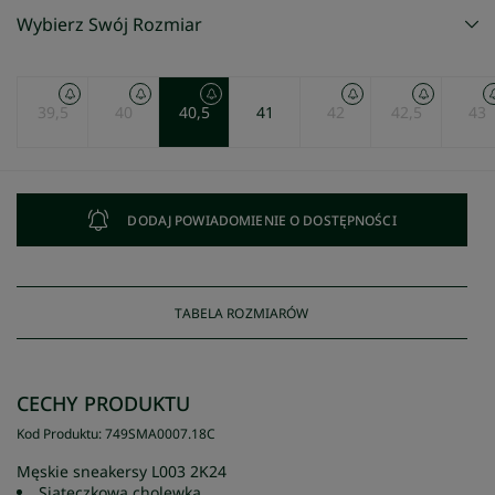
Wybierz Swój Rozmiar
39,5
40
40,5
41
42
42,5
43
DODAJ POWIADOMIENIE O DOSTĘPNOŚCI
TABELA ROZMIARÓW
CECHY PRODUKTU
Kod Produktu
:
749SMA0007
.
18C
Męskie sneakersy L003 2K24
Siateczkowa cholewka