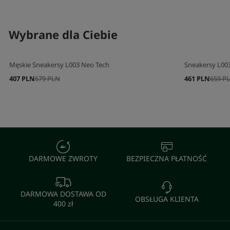
SKOMPLETUJ SWÓJ ZESTAW
SKOMPLETUJ 
Wybrane dla Ciebie
Męskie Sneakersy L003 Neo Tech
Sneakersy L00
407 PLN
679 PLN
461 PLN
659 P
DARMOWE ZWROTY
BEZPIECZNA PŁATNOŚĆ
DARMOWA DOSTAWA OD
OBSŁUGA KLIENTA
400 zł